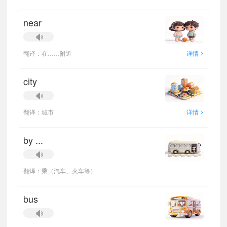
near
>
翻译：在……附近
详情
city
>
翻译：城市
详情
by ...
翻译：乘（汽车、火车等）
bus