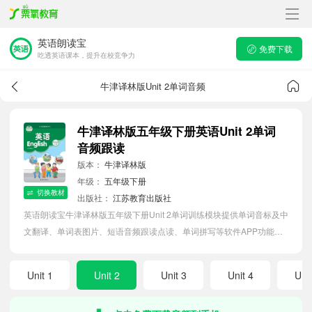
英语朗读宝
免费下载
吃透英语课本，提升在校竞争力
牛津译林版Unit 2单词音频
牛津译林版五年级下册英语Unit 2单词
音频跟读
版本：
牛津译林版
年级：
五年级下册
切换教材
出版社：
江苏教育出版社
英语朗读宝牛津译林版五年级下册Unit 2单词训练模块提供单词音标及中
文翻译、单词表图片、短语音频跟读点读、单词拼写等软件APP功能，
帮助小学生随时随地在线磨耳朵，准确掌握单词发音，提高听写记忆能
力。
Unit 1
Unit 2
Unit 3
Unit 4
Unit