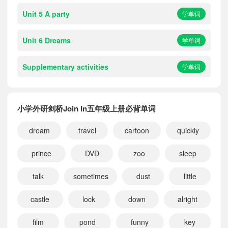
Unit 5 A party
学单词
Unit 6 Dreams
学单词
Supplementary activities
学单词
小学外研剑桥Join In五年级上册必背单词
dream
travel
cartoon
quickly
prince
DVD
zoo
sleep
talk
sometimes
dust
little
castle
lock
down
alright
film
pond
funny
key