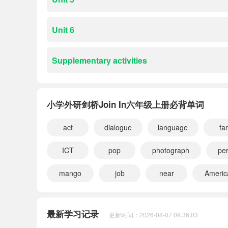
Unit 6
Supplementary activities
小学外研剑桥Join In六年级上册必背单词
act
dialogue
language
fa
ICT
pop
photograph
pe
mango
job
near
Americ
小宝453540
正在学习
小学外研剑桥Join In五年级上册
小宝335780
正在学习
小学闽教版六年级上册
最新学习记录
更新时间：2026-08-07 09:36:03
小宝777556
正在学习
小学冀教版三起六年级上册