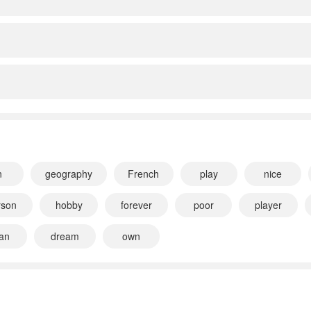
n
geography
French
play
nice
rson
hobby
forever
poor
player
an
dream
own
小宝160467
正在学习
小学湘少版六年级上册
小宝1
小宝205741
正在学习
小学外研版三起六年级上册
小宝6
小宝312723
正在学习
小学沪教版（深圳）六年级上册
小宝2