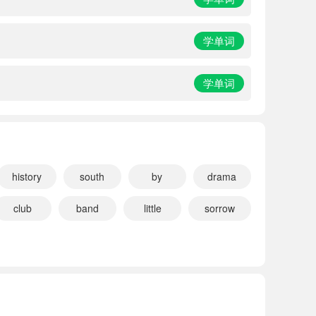
学单词
学单词
history
south
by
drama
club
band
little
sorrow
86536
正在学习
小学人教版新起点六年级上册
99483
正在学习
小学北京版六年级上册
17125
正在学习
小学接力版（三起）六年级上册