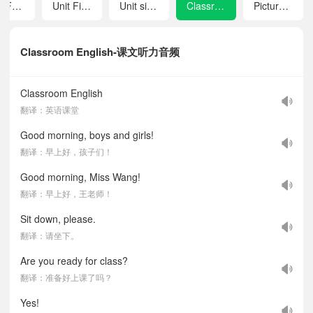
Unit Four This Is Me
Unit Five I Love My Family
Unit six Chinese New Year
Classroom English
Picture Dictionary
Classroom English-课文听力音频
Classroom English
翻译：英语课堂
Good morning, boys and girls!
翻译：早上好，孩子们！
Good morning, Miss Wang!
翻译：早上好，王老师！
Sit down, please.
翻译：请坐下。
Are you ready for class?
翻译：准备好上课了吗？
Yes!