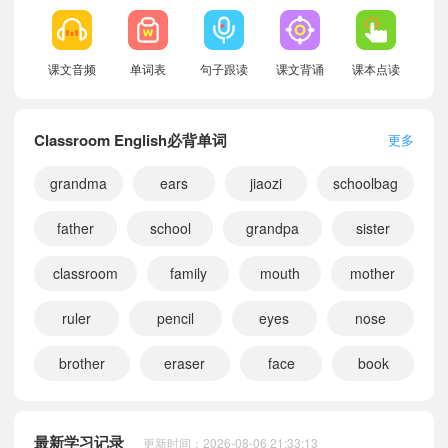
课文音频
单词表
句子跟读
课文背诵
课本点读
Classroom English必背单词
更多
grandma
ears
jiaozi
schoolbag
father
school
grandpa
sister
classroom
family
mouth
mother
ruler
pencil
eyes
nose
brother
eraser
face
book
小宝679826
正在学习
北京版五年级上册Unit Four This Is Me课文朗读
小宝625663
正在学习
北京版五年级上册Unit six Chinese New Year课文朗读
最新学习记录
更新时间：2026-08-06 21:33:13