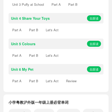
Unit 3 Puffy at School
Part A
Part B
Unit 4 Share Your Toys
去跟读
Part A
Part B
Let's Act
Unit 5 Colours
去跟读
Part A
Part B
Let's Act
Unit 6 My Pet
去跟读
Part A
Part B
Let's Act
Review
小学粤教沪外版一年级上册必背单词