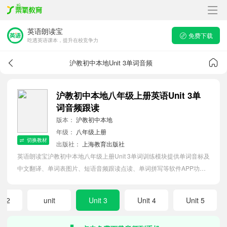
英语朗读宝
免费下载
吃透英语课本，提升在校竞争力
沪教初中本地Unit 3单词音频
沪教初中本地八年级上册英语Unit 3单
词音频跟读
版本：
沪教初中本地
年级：
八年级上册
切换教材
出版社：
上海教育出版社
英语朗读宝沪教初中本地八年级上册Unit 3单词训练模块提供单词音标及
中文翻译、单词表图片、短语音频跟读点读、单词拼写等软件APP功
能，帮助初中生随时随地在线磨耳朵，准确掌握单词发音，提高听写记
忆能力。
it 2
unit
Unit 3
Unit 4
Unit 5