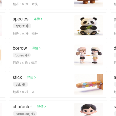
翻译：n. 木；木头
species
p
>
详情
ˈspiːʃiːz
翻译：n. 种；物种
borrow
d
>
详情
ˈbɒrəʊ
翻译：v. 借；借用
翻
stick
a
>
详情
stɪk
翻译：n. 棍；条
character
>
详情
ˈkærəktə(r)