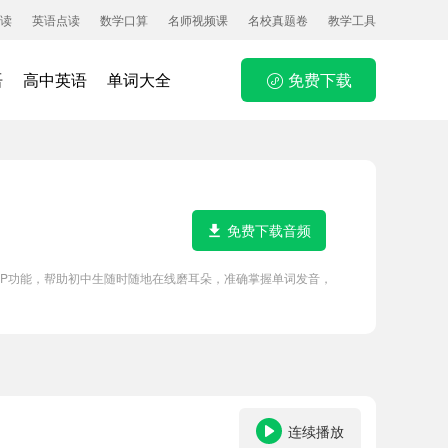
读
英语点读
数学口算
名师视频课
名校真题卷
教学工具
语
高中英语
单词大全
免费下载
免费下载音频
APP功能，帮助初中生随时随地在线磨耳朵，准确掌握单词发音，
连续播放