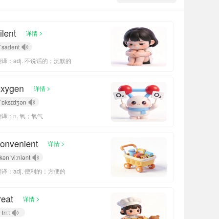
ilent
>
详情
ˈsaɪlənt
翻译：adj. 不说话的；沉默的
oxygen
>
详情
ˈɒksɪdʒən
翻译：n. 氧；氧气
onvenient
>
详情
kənˈviːniənt
翻译：adj. 便利的；方便的
reat
>
详情
triːt