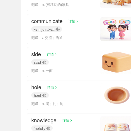
翻译：n. (可移动的)家具
communicate
>
详情
kəˈmjuːnɪkeɪt
翻译：v. 交流；沟通
side
>
详情
saɪd
翻译：n. 一面
hole
>
详情
həʊl
翻译：n. 洞；孔；坑
knowledge
>
详情
ˈnɒlɪdʒ