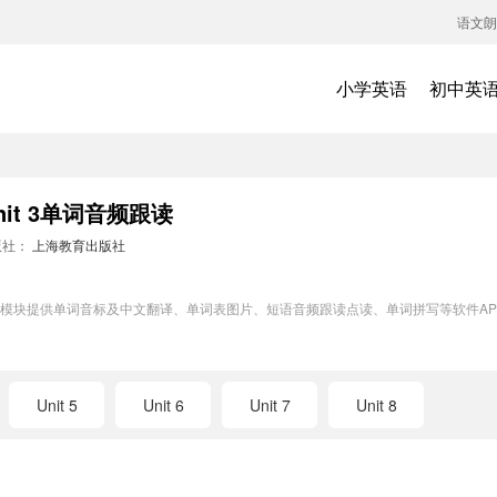
语文朗
小学英语
初中英
t 3单词音频跟读
版社：
上海教育出版社
词训练模块提供单词音标及中文翻译、单词表图片、短语音频跟读点读、单词拼写等软件
Unit 5
Unit 6
Unit 7
Unit 8