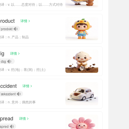
翻译：v. 以……态度对待；以……方式对待
roduct
>
详情
ˈprɒdʌkt
翻译：n. 产品；制品
ig
>
详情
dɪɡ
译：v. 挖(地)；凿(洞)；挖(土)
ccident
>
详情
ˈæksɪdənt
翻译：n. 意外；偶然的事
spread
>
详情
spred