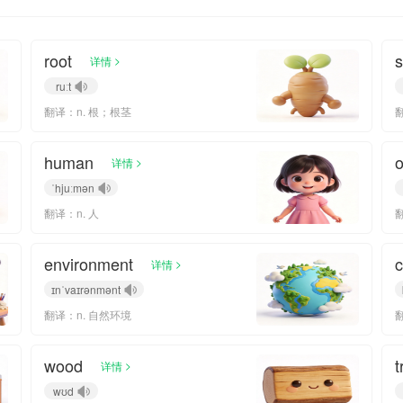
root
s
>
详情
ruːt
翻译：n. 根；根茎
human
>
详情
ˈhjuːmən
翻译：n. 人
environment
c
>
详情
ɪnˈvaɪrənmənt
翻译：n. 自然环境
wood
t
>
详情
wʊd