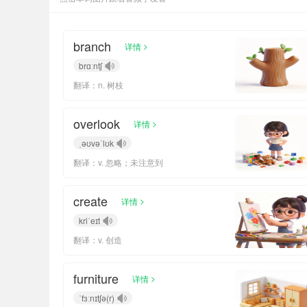
branch
>
详情
brɑːntʃ
翻译：n. 树枝
overlook
>
详情
ˌəʊvəˈlʊk
翻译：v. 忽略；未注意到
create
>
详情
kriˈeɪt
翻译：v. 创造
furniture
>
详情
ˈfɜːnɪtʃə(r)