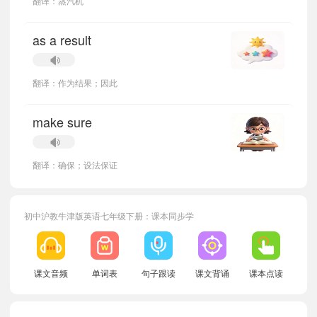
翻译：蒸汽机
as a result
翻译：作为结果；因此
make sure
翻译：确保；设法保证
初中沪教牛津版英语七年级下册：课本同步学
小宝406890
正在学习
沪教牛津版八年级上册Unit 3单词
课文音频
单词表
句子跟读
课文背诵
课本点读
小宝373610
正在学习
沪教牛津版七年级上册Unit 5单词
小宝955052
正在学习
沪教牛津版九年级下册Unit 3单词