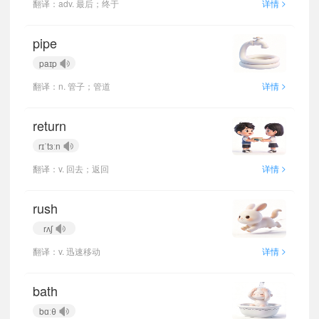
>
翻译：adv. 最后；终于
详情
pipe
paɪp
>
翻译：n. 管子；管道
详情
return
rɪˈtɜːn
>
翻译：v. 回去；返回
详情
rush
rʌʃ
>
翻译：v. 迅速移动
详情
bath
bɑːθ