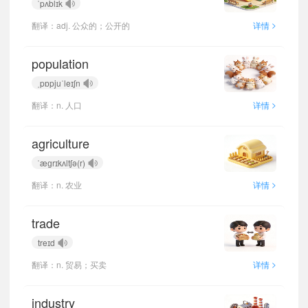
ˈpʌblɪk
>
翻译：adj. 公众的；公开的
详情
population
ˌpɒpjuˈleɪʃn
>
翻译：n. 人口
详情
agriculture
ˈæɡrɪkʌltʃə(r)
>
翻译：n. 农业
详情
trade
treɪd
>
翻译：n. 贸易；买卖
详情
industry