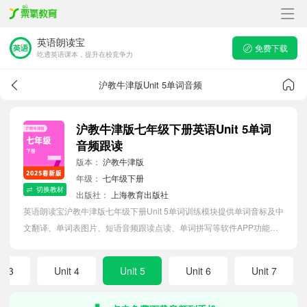
英语朗读宝
免费下载
吃透英语课本，提升在校竞争力
沪教牛津版Unit 5单词音频
沪教牛津版七年级下册英语Unit 5单词
音频跟读
版本：
沪教牛津版
年级：
七年级下册
切换教材
出版社：
上海教育出版社
英语朗读宝沪教牛津版七年级下册Unit 5单词训练模块提供单词音标及中
文翻译、单词表图片、短语音频跟读点读、单词拼写等软件APP功能，
帮助初中生随时随地在线磨耳朵，准确掌握单词发音，提高听写记忆能
力。
it 3
Unit 4
Unit 5
Unit 6
Unit 7