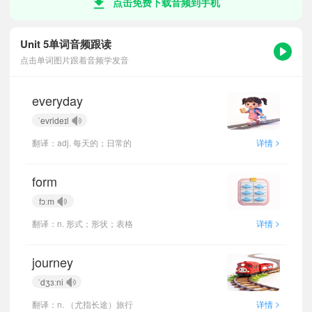
点击免费下载音频到手机
Unit 5单词音频跟读
点击单词图片跟着音频学发音
everyday
ˈevrideɪl
>
翻译：adj. 每天的；日常的
详情
form
fɔːm
>
翻译：n. 形式；形状；表格
详情
journey
ˈdʒɜːni
>
翻译：n. （尤指长途）旅行
详情