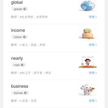
global
ˈɡləʊbl
>
翻译：adj.全球的；全世界的
详情
income
ˈɪnkʌm
>
翻译：n.收入；收益；所得
详情
nearly
ˈnɪəli
>
翻译：adv.几乎；差不多；将近
详情
business
ˈbɪznəs
>
翻译：n.买卖；生意
详情