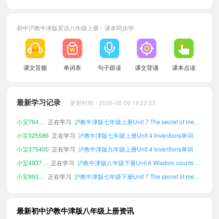
初中沪教牛津版英语八年级上册：课本同步学
小宝364090
正在学习
沪教牛津版九年级下册Unit 5 Going on an exchange trip单词
小宝235415
正在学习
沪教牛津版九年级下册Unit 2 Amazing numbers单词
课文音频
单词表
句子跟读
课文背诵
课本点读
小宝711649
正在学习
沪教牛津版九年级上册Unit 8 Pets and us单词
小宝969916
正在学习
沪教牛津版九年级上册Unit 3 Our digital lives单词
最新学习记录
更新时间：2026-08-06 19:22:33
小宝670471
正在学习
沪教牛津版八年级下册Unit 3 Our digital lives单词
小宝764310
正在学习
沪教牛津版七年级上册Unit 7 The secret of memory单词
小宝325586
正在学习
沪教牛津版七年级上册Unit 4 Inventions单词
小宝375400
正在学习
沪教牛津版九年级上册Unit 4 Inventions单词
小宝493733
正在学习
沪教牛津版八年级下册Unit 6 Wisdom counts单词
小宝993889
正在学习
沪教牛津版七年级下册Unit 7 The secret of memory单词
小宝822832
正在学习
沪教牛津版七年级下册Unit 1 Look it up!单词
小宝789455
正在学习
沪教牛津版七年级上册Unit 3 Our digital lives单词
最新初中沪教牛津版八年级上册资讯
小宝261350
正在学习
沪教牛津版九年级上册Unit 2 Amazing numbers单词