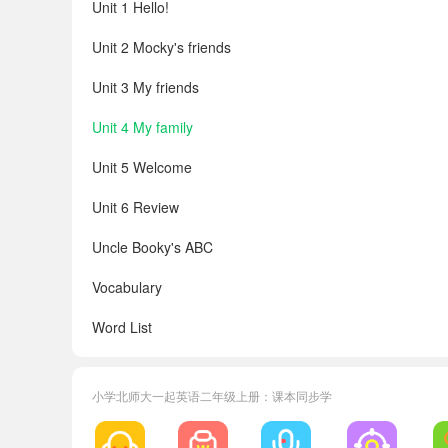
Unit 1 Hello!
Unit 2 Mocky's friends
Unit 3 My friends
Unit 4 My family
Unit 5 Welcome
Unit 6 Review
Uncle Booky's ABC
Vocabulary
Word List
Masks
小学北师大一起英语二年级上册：课本同步学