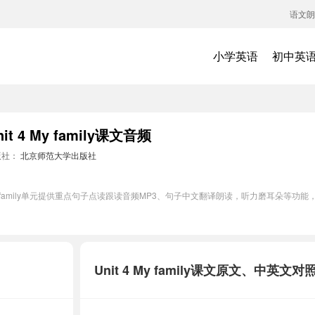
语文朗
小学英语
初中英
北师大一起二年级上册英语Unit 4 My family课文音频
版社：
北京师范大学出版社
My family单元提供重点句子点读跟读音频MP3、句子中文翻译朗读，听力磨耳朵等
Unit 4 My family课文原文、中英