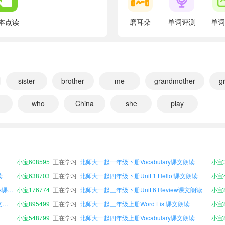
翻译：我的家庭
Who's that?
本点读
磨耳朵
单词评测
单词
翻译：那是谁？
That's my sister.
翻译：那是我的姐姐。
That's Ken.
sister
brother
me
grandmother
g
翻译：那是肯。
who
China
she
play
Yes, Ken's my brother.
翻译：是的，肯是我的哥哥。
小宝246799
正在学习
北师大一起五年级下册Unit 1 Hello!课文朗读
小宝834347
正在学习
北师大一起六年级下册Word List课文朗读
Who's that?
小宝608595
正在学习
北师大一起一年级下册Vocabulary课文朗读
小宝3
翻译：那是谁？
读
小宝638703
正在学习
北师大一起四年级下册Unit 1 Hello!课文朗读
小宝4
That's me!
北师大一起六年级下册Unit 2 Mocky's friends课文朗读
小宝176774
正在学习
北师大一起三年级下册Unit 6 Review课文朗读
翻译：那是我！
北师大一起六年级上册Unit 3 My friends课文朗读
小宝895499
正在学习
北师大一起三年级上册Word List课文朗读
小宝8
This is my family!
小宝548799
正在学习
北师大一起四年级上册Vocabulary课文朗读
小宝8
翻译：这是我的家庭。
文朗读
小宝536145
正在学习
北师大一起五年级下册Unit 6 Review课文朗读