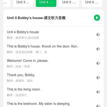
Unit 2 How much?
Unit 3 Uncle Booky's study
Unit 4 Bobby's house
Unit 5 Our school
Unit 6 Review
Unit 4 Bobby's house-课文听力音频
Unit 4 Bobby's house
翻译：第四单元 波比的家
This is Bobby's house. Knock on the door, Ken.
翻译：这是波比的家。敲门，肯。
Welcome! Come in, please.
翻译：欢迎！请进。
Thank you, Bobby.
翻译：谢谢你，波比。
This is the living room.
翻译：这是客厅。
This is the bedroom. My sister is sleeping.