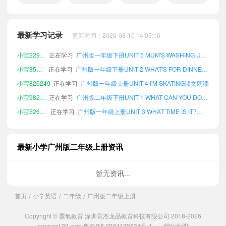
小宝994230
正在学习
广州版一年级下册UNIT 1 WHAT CAN YOU DO?课文朗读
小宝150322
正在学习
广州版二年级下册UNIT 5 MUM'S WASHING UP课文朗读
最新学习记录
更新时间：2026-08-10 14:05:16
小宝229653
正在学习
广州版一年级下册UNIT 5 MUM'S WASHING UP课文朗读
小宝858627
正在学习
广州版一年级下册UNIT 2 WHAT'S FOR DINNER?课文朗读
小宝826249
正在学习
广州版一年级上册UNIT 4 I'M SKATING课文朗读
小宝982294
正在学习
广州版二年级下册UNIT 1 WHAT CAN YOU DO?课文朗读
小宝526854
正在学习
广州版一年级上册UNIT 3 WHAT TIME IS IT?课文朗读
小宝603987
正在学习
广州版一年级下册UNIT 4 I'M SKATING课文朗读
小宝512050
正在学习
广州版一年级下册UNIT 3 WHAT TIME IS IT?课文朗读
小宝593100
正在学习
广州版二年级下册UNIT 4 I'M SKATING课文朗读
最新小学广州版二年级上册资讯
小宝615839
正在学习
广州版二年级下册UNIT 2 WHAT'S FOR DINNER?课文朗读
小宝674961
正在学习
广州版一年级上册VOCABULARY课文朗读
暂无资讯...
小宝321290
正在学习
广州版一年级上册UNIT 2 WHAT'S FOR DINNER?课文朗读
首页
小学英语
二年级
广州版二年级上册
/
/
/
小宝322900
正在学习
广州版一年级上册UNIT 5 MUM'S WASHING UP课文朗读
小宝668124
正在学习
广州版二年级下册VOCABULARY课文朗读
Copyright © 粟氧教育 深圳育杰龙品教育科技有限公司 2018-2026
小宝578082
正在学习
广州版一年级上册UNIT 1 WHAT CAN YOU DO?课文朗读
suyang123.com
粤ICP备2024179534号-1
网站地图