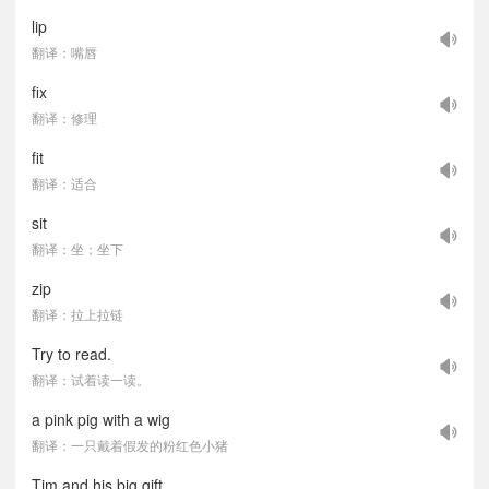
lip
翻译：嘴唇
fix
翻译：修理
fit
翻译：适合
sit
翻译：坐；坐下
zip
翻译：拉上拉链
Try to read.
翻译：试着读一读。
a pink pig with a wig
翻译：一只戴着假发的粉红色小猪
Tim and his big gift