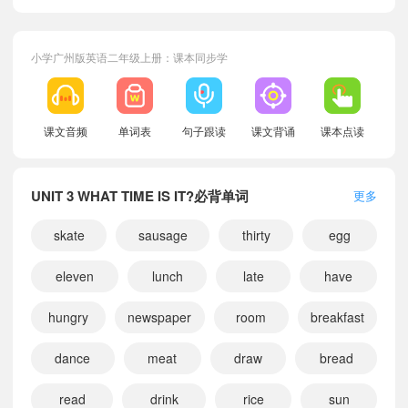
小学广州版英语二年级上册：课本同步学
课文音频
单词表
句子跟读
课文背诵
课本点读
UNIT 3 WHAT TIME IS IT?必背单词
更多
skate
sausage
thirty
egg
eleven
lunch
late
have
hungry
newspaper
room
breakfast
dance
meat
draw
bread
read
drink
rice
sun
小宝745120
正在学习
广州版二年级下册UNIT 3 WHAT TIME IS IT?课文朗读