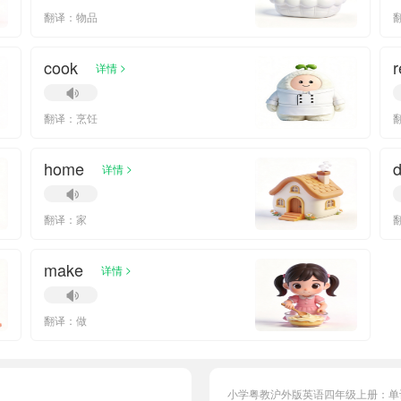
翻译：物品
cook
r
>
详情
翻译：烹饪
home
d
>
详情
翻译：家
make
>
详情
翻译：做
小学粤教沪外版英语四年级上册：单