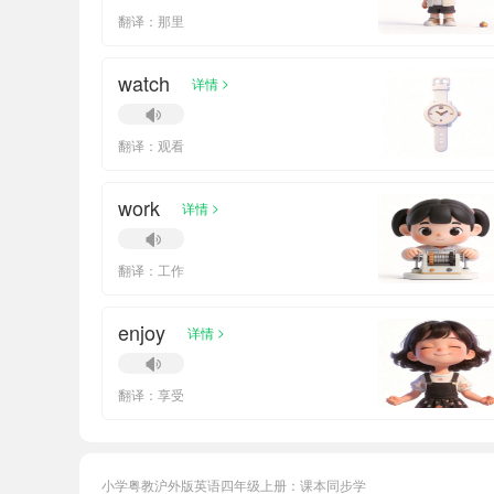
翻译：那里
watch
>
详情
翻译：观看
work
>
详情
翻译：工作
enjoy
>
详情
翻译：享受
小学粤教沪外版英语四年级上册：课本同步学