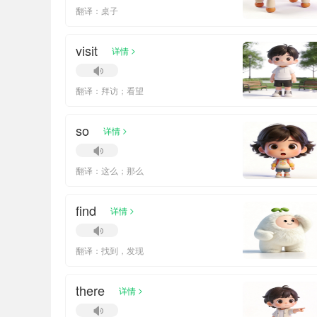
翻译：桌子
visit
>
详情
翻译：拜访；看望
so
>
详情
翻译：这么；那么
find
>
详情
翻译：找到，发现
there
>
详情