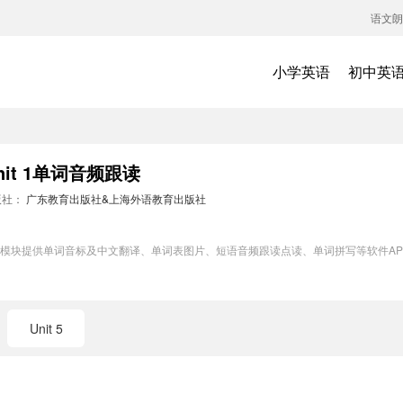
语文朗
小学英语
初中英
t 1单词音频跟读
版社：
广东教育出版社&上海外语教育出版社
词训练模块提供单词音标及中文翻译、单词表图片、短语音频跟读点读、单词拼写等软件
Unit 5