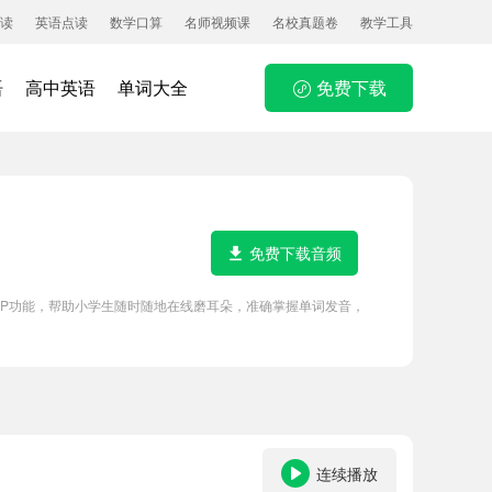
读
英语点读
数学口算
名师视频课
名校真题卷
教学工具
语
高中英语
单词大全
免费下载
免费下载音频
APP功能，帮助小学生随时随地在线磨耳朵，准确掌握单词发音，
连续播放