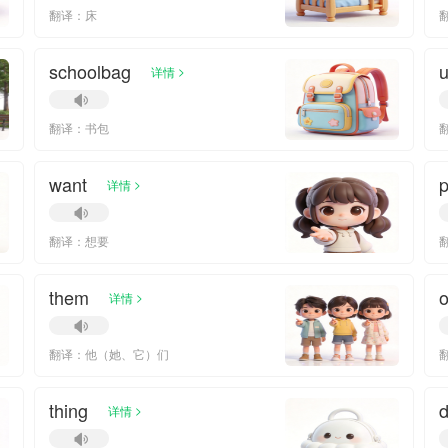
翻译：床
schoolbag
>
详情
翻译：书包
want
p
>
详情
翻译：想要
them
o
>
详情
翻译：他（她、它）们
翻
thing
>
详情