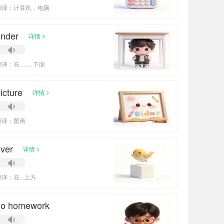
翻译：计算机，电脑
under
>
详情
翻译：在…… 下面
icture
>
详情
翻译：图画
ver
>
详情
译：在...上方
do homework