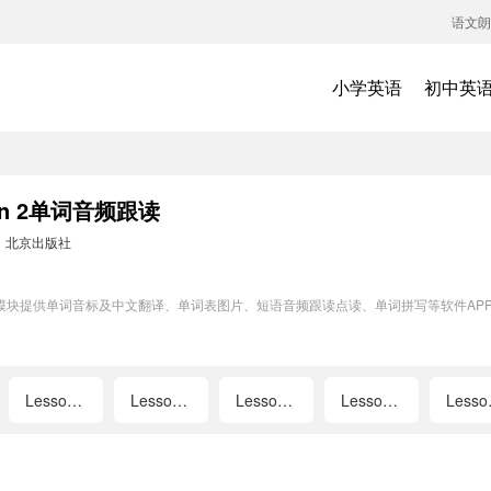
语文朗
小学英语
初中英
n 2单词音频跟读
：
北京出版社
词训练模块提供单词音标及中文翻译、单词表图片、短语音频跟读点读、单词拼写等软件A
Lesson 5
Lesson 6
Lesson 7
Lesson 8
L