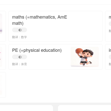
maths (=mathematics, AmE
math)
翻译：数学
PE (=physical education)
i
翻译：体育