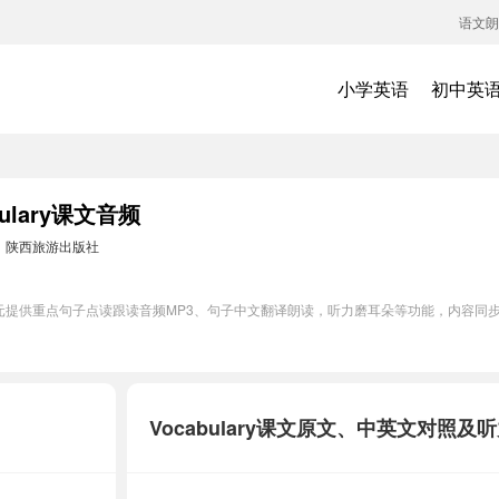
语文朗
小学英语
初中英
lary课文音频
：
陕西旅游出版社
ry单元提供重点句子点读跟读音频MP3、句子中文翻译朗读，听力磨耳朵等功能，内容同
Vocabulary课文原文、中英文对照及