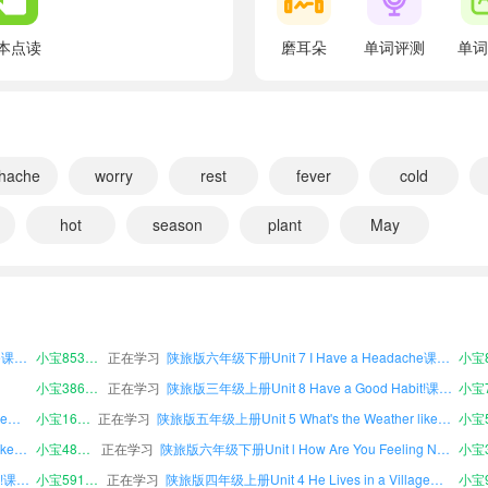
翻译：秋天
B
本点读
磨耳朵
单词评测
单词
翻译：
bad
翻译：不好的；坏的；严重的
because
thache
worry
rest
fever
cold
翻译：因为
hot
season
plant
May
become
翻译：变成；变得
小宝426545
正在学习
陕旅版四年级下册Revision 2课文朗读
陕旅版六年级下册Unit 2 Spring Is Coming!课文朗读
小宝709589
正在学习
陕旅版三年级上册Unit 4 He Lives in a Village课文朗读
小宝2
begin
小宝479822
正在学习
陕旅版三年级上册Words in Each Unit课文朗读
小宝1
翻译：开始
陕旅版五年级上册Unit 7 I Have a Headache课文朗读
小宝853123
正在学习
陕旅版六年级下册Unit 7 I Have a Headache课文朗读
小宝8
better
小宝386598
正在学习
陕旅版三年级上册Unit 8 Have a Good Habit!课文朗读
小宝7
翻译：更加；更好
陕旅版三年级下册Unit 4 He Lives in a Village课文朗读
小宝168096
正在学习
陕旅版五年级上册Unit 5 What's the Weather like Today?课文朗读
bird
陕旅版六年级上册Unit 5 What's the Weather like Today?课文朗读
小宝483732
正在学习
陕旅版六年级下册Unit l How Are You Feeling Now?课文朗读
翻译：小鸟
陕旅版五年级上册Unit 8 Have a Good Habit!课文朗读
小宝591547
正在学习
陕旅版四年级上册Unit 4 He Lives in a Village课文朗读
小宝9