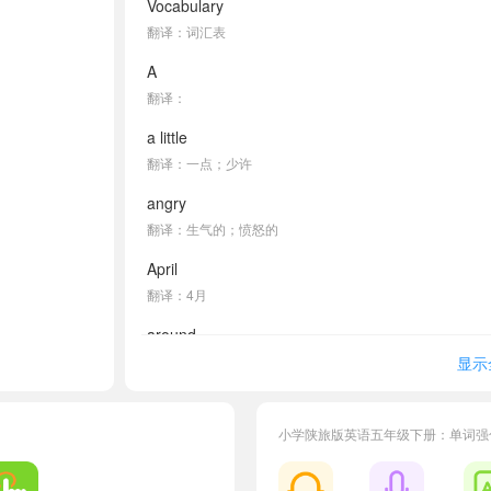
Vocabulary
翻译：词汇表
A
翻译：
a little
翻译：一点；少许
angry
翻译：生气的；愤怒的
April
翻译：4月
around
翻译：到处；围绕
显示
August
翻译：8月
小学陕旅版英语五年级下册：单词强
autumn