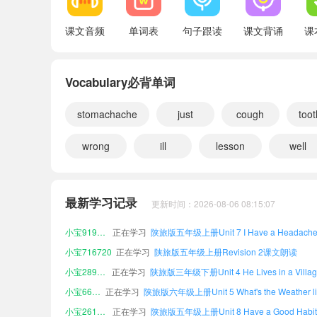
课文音频
单词表
句子跟读
课文背诵
课
Vocabulary必背单词
stomachache
just
cough
too
wrong
ill
lesson
well
小宝658643
正在学习
陕旅版六年级上册Revision 2课文朗读
小宝730106
正在学习
最新学习记录
更新时间：2026-08-06 08:15:07
小宝427886
正在学习
陕旅版六年级上册Vocabulary课文朗读
小宝919371
正在学习
小宝716720
正在学习
陕旅版五年级上册Revision 2课文朗读
小宝289990
正在学习
小宝660864
正在学习
小宝261217
正在学习