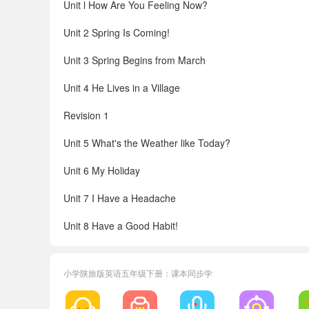
Unit l How Are You Feeling Now?
Unit 2 Spring Is Coming!
Unit 3 Spring Begins from March
Unit 4 He Lives in a Village
Revision 1
Unit 5 What's the Weather like Today?
Unit 6 My Holiday
Unit 7 I Have a Headache
Unit 8 Have a Good Habit!
Revision 2
小学陕旅版英语五年级下册：课本同步学
Words in Each Unit
Vocabulary