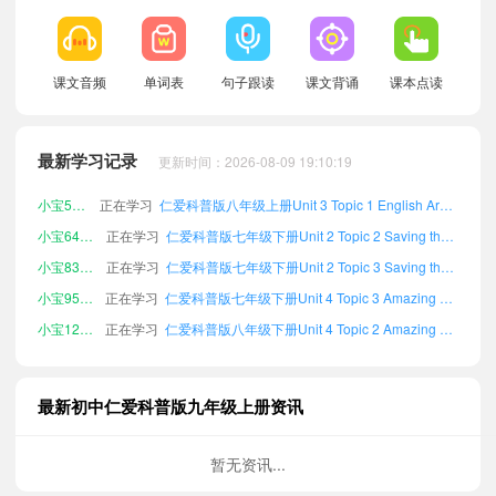
课文音频
单词表
句子跟读
课文背诵
课本点读
小宝290449
正在学习
仁爱科普版八年级上册Unit 3 Topic 3 English Around the World单词
小宝215793
正在学习
仁爱科普版九年级下册Unit 4 Topic 2 Amazing Science单词
最新学习记录
更新时间：2026-08-09 19:10:19
小宝338365
正在学习
仁爱科普版八年级下册Unit 1 Review单词
小宝536831
正在学习
仁爱科普版八年级上册Unit 3 Topic 1 English Around the World单词
小宝649299
正在学习
仁爱科普版七年级下册Unit 2 Topic 2 Saving the Earth单词
小宝839821
正在学习
仁爱科普版七年级下册Unit 2 Topic 3 Saving the Earth单词
小宝958356
正在学习
仁爱科普版七年级下册Unit 4 Topic 3 Amazing Science单词
小宝122149
正在学习
仁爱科普版八年级下册Unit 4 Topic 2 Amazing Science单词
小宝807204
正在学习
仁爱科普版八年级上册Unit 3 Review单词
小宝387038
正在学习
仁爱科普版七年级下册Unit 1 Topic 1 The Changing World单词
最新初中仁爱科普版九年级上册资讯
小宝171936
正在学习
仁爱科普版七年级上册Unit 3 Topic 2 English Around the World单词
小宝294029
正在学习
仁爱科普版八年级上册Unit 2 Topic 3 Saving the Earth单词
暂无资讯...
小宝495643
正在学习
仁爱科普版八年级下册Unit 4 Review单词