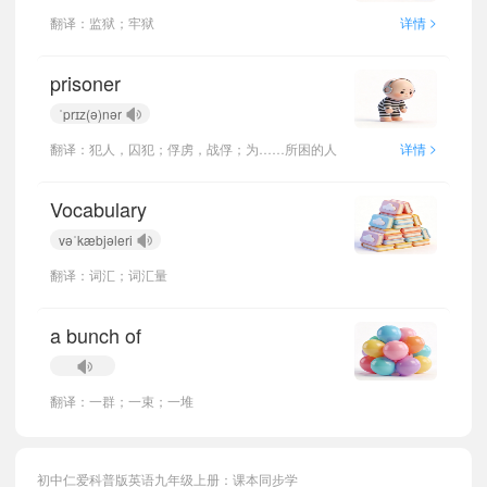
>
翻译：监狱；牢狱
详情
prisoner
ˈprɪz(ə)nər
>
翻译：犯人，囚犯；俘虏，战俘；为……所困的人
详情
Vocabulary
vəˈkæbjəleri
翻译：词汇；词汇量
a bunch of
翻译：一群；一束；一堆
初中仁爱科普版英语九年级上册：课本同步学