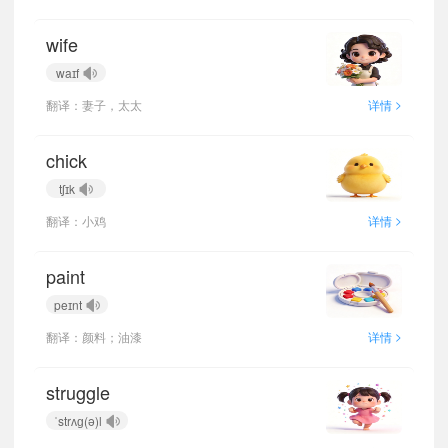
wife
waɪf
>
翻译：妻子，太太
详情
chick
tʃɪk
>
翻译：小鸡
详情
paint
peɪnt
>
翻译：颜料；油漆
详情
struggle
ˈstrʌɡ(ə)l