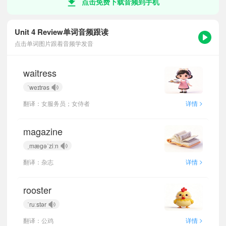
点击免费下载音频到手机
Unit 4 Review单词音频跟读
点击单词图片跟着音频学发音
waitress
ˈweɪtrəs
>
翻译：女服务员；女侍者
详情
magazine
ˌmæɡəˈziːn
>
翻译：杂志
详情
rooster
ˈruːstər
>
翻译：公鸡
详情