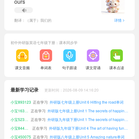
ours
>
翻译：（属于）我们的
详情
小宝714318
正在学习
外研版八年级下册Unit 2 Go for it!单词
初中外研版英语七年级下册：课本同步学
小宝942757
正在学习
外研版八年级下册Unit 3 Food matters单词
小宝633049
正在学习
外研版八年级下册Unit 1 The secrets of happiness单词
小宝583160
正在学习
外研版八年级下册Unit 6 Hitting the road单词
课文音频
单词表
句子跟读
课文背诵
课本点读
小宝120192
正在学习
外研版七年级上册Unit 3 Food matters单词
小宝615552
正在学习
外研版八年级下册Unit 4 The art of having fun单词
最新学习记录
更新时间：2026-08-09 14:16:20
小宝115381
正在学习
外研版九年级上册Unit 6 Hitting the road单词
小宝893123
正在学习
外研版七年级上册Unit 6 Hitting the road单词
小宝163950
正在学习
外研版七年级上册Unit 1 The secrets of happiness单词
小宝523880
正在学习
外研版九年级下册Unit 1 The secrets of happiness单词
小宝844157
正在学习
外研版九年级下册Unit 4 The art of having fun单词
小宝450075
正在学习
外研版八年级上册Unit 5 Amazing nature单词