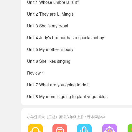
Unit 1 Whose umbrella is it?
Unit 2 They are Li Ming's
Unit 3 She is my e-pal
Unit 4 Judy's brother has a special hobby
Unit 5 My mother is busy
Unit 6 She likes singing
Review 1
Unit 7 What are you going to do?
Unit 8 My mom is going to plant vegetables
Unit 9 How can I get to the art museum?
小学辽师大（三起）英语六年级上册：课本同步学
Unit 10 Let me check the map online
Unit 11 My birthday is in April