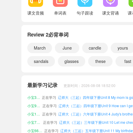
Unit 12 What's your favorite month?
课文音频
单词表
句子跟读
课文背诵
课
Review 2
Review 2必背单词
Words and expressions
Word list
March
June
candle
yours
sandals
glasses
these
fast
小宝345431
正在学习
辽师大（三起）三年级下册Review 2课文
最新学习记录
更新时间：2026-08-08 18:52:00
小宝709626
正在学习
小宝361754
正在学习
小宝983726
正在学习
小宝168755
正在学习
小宝724548
正在学习
小宝669939
正在学习