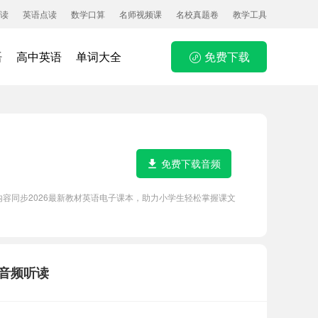
读
英语点读
数学口算
名师视频课
名校真题卷
教学工具
语
高中英语
单词大全
免费下载
免费下载音频
内容同步2026最新教材英语电子课本，助力小学生轻松掌握课文
力音频听读