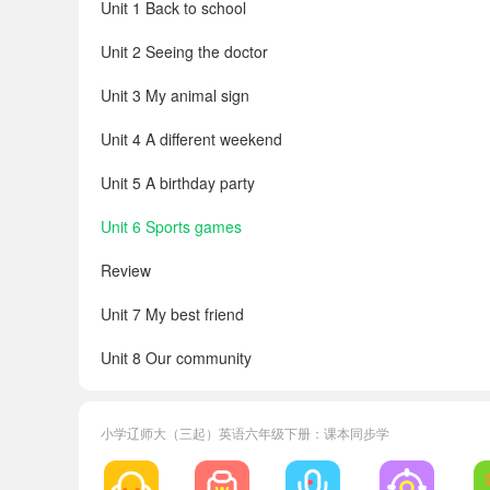
Unit 1 Back to school
Unit 2 Seeing the doctor
Unit 3 My animal sign
Unit 4 A different weekend
Unit 5 A birthday party
Unit 6 Sports games
Review
Unit 7 My best friend
Unit 8 Our community
Unit 9 My daily life
小学辽师大（三起）英语六年级下册：课本同步学
Unit 10 A family sports day
Unit 11 The class play