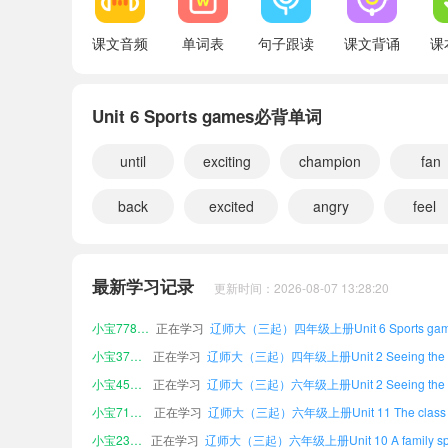
Unit 12 My vacation plan
课文音频
单词表
句子跟读
课文背诵
课
Words and expressions
Unit 6 Sports games必背单词
Word list
Vocabulary
until
exciting
champion
fan
back
excited
angry
feel
小宝720949
正在学习
辽师大（三起）三年级上册Review课文朗
小宝227265
正在学习
最新学习记录
更新时间：2026-08-07 13:28:20
小宝408480
正在学习
小宝778597
正在学习
小宝371254
正在学习
小宝450055
正在学习
小宝712380
正在学习
小宝231791
正在学习