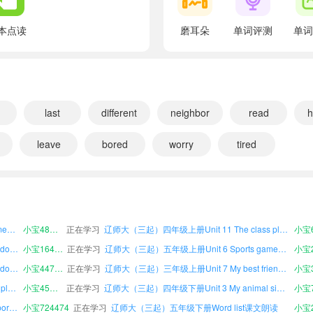
翻译：你是什么时候看的？
I watched it until 11:00 pm.
本点读
磨耳朵
单词评测
单词
翻译：我一直看到了晚上11点。
Wow, so late!
翻译：哇，好晚啊！
How did you like it?
last
different
neighbor
read
h
翻译：你觉得那场足球比赛怎么样？
leave
bored
worry
tired
It was exciting.
翻译：太刺激了。
读
小宝205814
正在学习
辽师大（三起）五年级下册Unit 12 My vacation plan课文朗读
辽师大（三起）四年级上册Unit 5 A birthday party课文朗读
小宝988426
正在学习
辽师大（三起）四年级上册Word list课文朗读
Who won the game?
辽师大（三起）五年级下册Unit 4 A different weekend课文朗读
小宝994899
正在学习
辽师大（三起）四年级上册Unit 12 My vacation plan课文朗读
翻译：谁赢了比赛？
辽师大（三起）四年级上册Unit 6 Sports games课文朗读
小宝481443
正在学习
辽师大（三起）四年级上册Unit 11 The class play课文朗读
The England Team!
辽师大（三起）四年级上册Unit 2 Seeing the doctor课文朗读
小宝164959
正在学习
辽师大（三起）五年级上册Unit 6 Sports games课文朗读
翻译：英格兰队！
辽师大（三起）六年级上册Unit 2 Seeing the doctor课文朗读
小宝447851
正在学习
辽师大（三起）三年级上册Unit 7 My best friend课文朗读
It's cool!
辽师大（三起）六年级上册Unit 11 The class play课文朗读
小宝451469
正在学习
辽师大（三起）四年级下册Unit 3 My animal sign课文朗读
翻译：太棒了！
辽师大（三起）六年级上册Unit 10 A family sports day课文朗读
小宝724474
正在学习
辽师大（三起）五年级下册Word list课文朗读