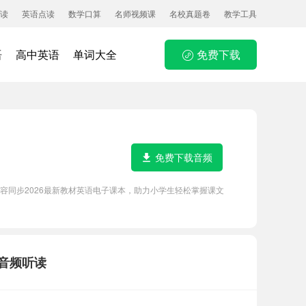
读
英语点读
数学口算
名师视频课
名校真题卷
教学工具
语
高中英语
单词大全
免费下载
免费下载音频
内容同步2026最新教材英语电子课本，助力小学生轻松掌握课文
力音频听读