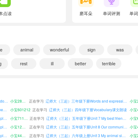
翻译：出生
better
本点读
磨耳朵
单词评测
单词
翻译：更好的
bored
翻译：枯燥的，无聊的
Cc
re
animal
wonderful
sign
was
翻译：
g
rest
ill
better
terrible
读
小宝739414
正在学习
champion
辽师大（三起）三年级上册Unit 9 My daily life课文朗读
翻译：冠军
辽师大（三起）三年级上册Unit 3 My animal sign课文朗读
小宝442077
正在学习
辽师大（三起）六年级上册Review课文朗读
辽师大（三起）三年级上册Unit 4 A different weekend课文朗读
小宝202215
正在学习
辽师大（三起）四年级上册Unit 7 My best friend课文朗读
cleaned the room
辽师大（三起）六年级上册Unit 8 Our community课文朗读
小宝723831
正在学习
辽师大（三起）五年级上册Unit 6 Sports games课文朗读
翻译：（过去式）打扫房间
辽师大（三起）三年级下册Unit 2 Seeing the doctor课文朗读
小宝282578
正在学习
辽师大（三起）三年级下册Words and expressions课文朗读
cooked dinner
辽师大（三起）四年级下册Unit 6 Sports games课文朗读
小宝601212
正在学习
辽师大（三起）四年级下册Vocabulary课文朗读
翻译：（过去式）做饭
辽师大（三起）三年级下册Unit 11 The class play课文朗读
小宝711616
正在学习
辽师大（三起）五年级下册Unit 7 My best friend课文朗读
Dd
辽师大（三起）三年级上册Unit 11 The class play课文朗读
小宝122192
正在学习
辽师大（三起）五年级下册Unit 8 Our community课文朗读
小宝4
翻译：
辽师大（三起）六年级上册Unit 11 The class play课文朗读
小宝447767
正在学习
辽师大（三起）六年级上册Unit 3 My animal sign课文朗读