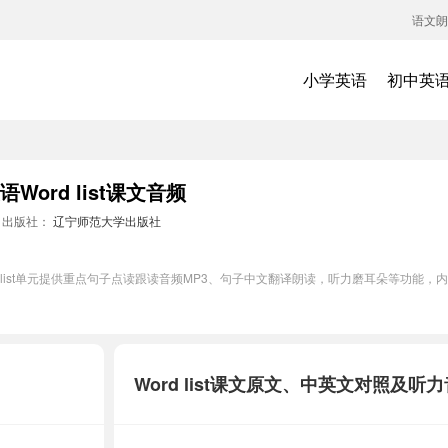
语文朗
小学英语
初中英
ord list课文音频
出版社：
辽宁师范大学出版社
 list单元提供重点句子点读跟读音频MP3、句子中文翻译朗读，听力磨耳朵等功能，
Word list课文原文、中英文对照及听