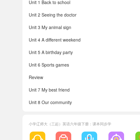
Unit 1 Back to school
Unit 2 Seeing the doctor
Unit 3 My animal sign
Unit 4 A different weekend
Unit 5 A birthday party
Unit 6 Sports games
Review
Unit 7 My best friend
Unit 8 Our community
Unit 9 My daily life
小学辽师大（三起）英语六年级下册：课本同步学
Unit 10 A family sports day
Unit 11 The class play