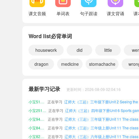
Unit 12 My vacation plan
课文音频
单词表
句子跟读
课文背诵
课
Words and expressions
Word list必背单词
Word list
Vocabulary
housework
did
little
we
dragon
medicine
stomachache
wron
小宝820094
正在学习
辽师大（三起）四年级下册Review课文朗
小宝465840
正在学习
小宝537608
正在学习
最新学习记录
更新时间：2026-08-09 02:04:16
小宝606700
正在学习
小宝519242
正在学习
小宝251725
正在学习
小宝946592
正在学习
小宝848209
正在学习
小宝827382
正在学习