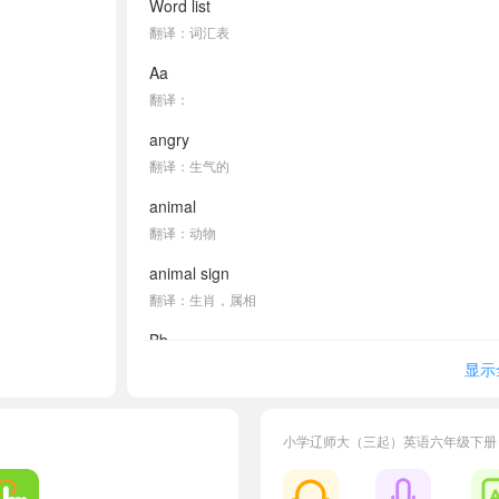
Word list
翻译：词汇表
Aa
翻译：
angry
翻译：生气的
animal
翻译：动物
animal sign
翻译：生肖，属相
Bb
翻译：
显示
back
翻译：后面；返回
小学辽师大（三起）英语六年级下册
be born