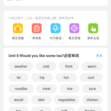
小学辽师大（三起）英语五年级上册：课本同步学
课文音频
单词表
句子跟读
课文背诵
课本点读
Unit 8 Would you like some tea?必背单词
更多
weather
cold
think
warm
let
trip
hot
cool
noodles
meat
rice
sure
小宝978786
正在学习
辽师大（三起）六年级上册Unit 3 What day is today?课文朗读
小宝580082
正在学习
辽师大（三起）四年级上册Unit 3 What day is today?课文朗读
would
dish
vegetables
chicken
小宝794113
正在学习
辽师大（三起）三年级下册Unit 5 Pass me a hamburger, please课文朗读
tea
or
milk
thanks