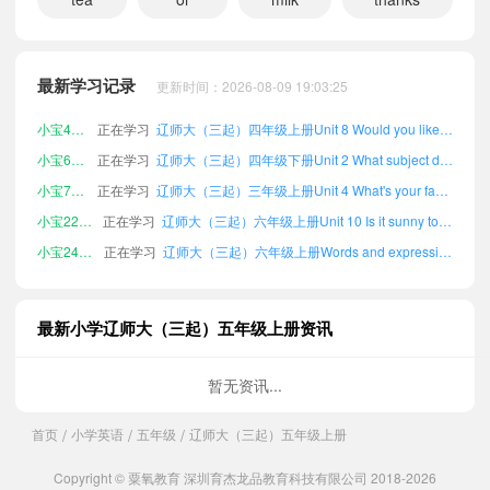
小宝942975
正在学习
辽师大（三起）四年级下册Unit 3 What day is today?课文朗读
小宝632800
正在学习
辽师大（三起）四年级上册Unit 5 Pass me a hamburger, please课文朗读
小宝860710
正在学习
辽师大（三起）六年级下册Word list课文朗读
最新学习记录
更新时间：2026-08-09 19:03:25
小宝883720
正在学习
辽师大（三起）五年级下册Unit 7 What would you like?课文朗读
小宝419234
正在学习
辽师大（三起）四年级上册Unit 8 Would you like some tea?课文朗读
小宝644168
正在学习
辽师大（三起）四年级下册Unit 2 What subject do you like?课文朗读
小宝711426
正在学习
辽师大（三起）三年级上册Unit 4 What's your favorite day?课文朗读
小宝226463
正在学习
辽师大（三起）六年级上册Unit 10 Is it sunny today?课文朗读
小宝240903
正在学习
辽师大（三起）六年级上册Words and expressions课文朗读
小宝215869
正在学习
辽师大（三起）三年级下册Unit 7 What would you like?课文朗读
小宝782230
正在学习
辽师大（三起）四年级上册Unit 6 Can I have some chicken?课文朗读
最新小学辽师大（三起）五年级上册资讯
小宝763000
正在学习
辽师大（三起）三年级下册Word list课文朗读
小宝811545
正在学习
辽师大（三起）六年级下册Unit 3 What day is today?课文朗读
暂无资讯...
小宝991563
正在学习
辽师大（三起）六年级上册Unit 12 I like spring课文朗读
首页
小学英语
五年级
辽师大（三起）五年级上册
/
/
/
小宝589102
正在学习
辽师大（三起）六年级上册Review 1课文朗读
小宝137253
正在学习
辽师大（三起）三年级下册Unit 10 Is it sunny today?课文朗读
Copyright © 粟氧教育 深圳育杰龙品教育科技有限公司 2018-2026