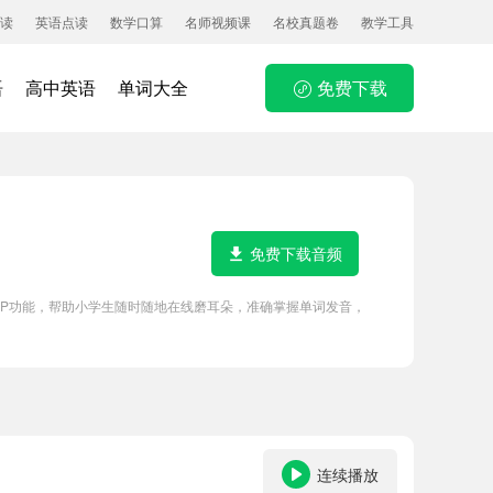
读
英语点读
数学口算
名师视频课
名校真题卷
教学工具
语
高中英语
单词大全
免费下载
免费下载音频
APP功能，帮助小学生随时随地在线磨耳朵，准确掌握单词发音，
连续播放