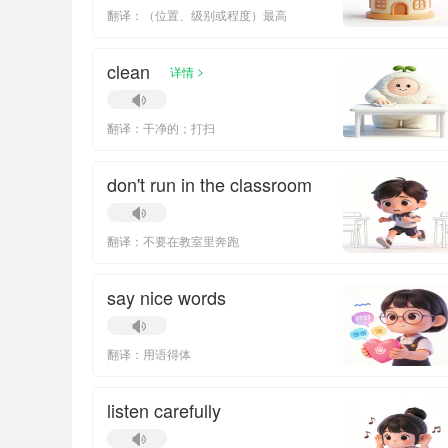
翻译：（位置、级别或程度）最高
clean
>
详情
翻译：干净的；打扫
don't run in the classroom
翻译：不要在教室里奔跑
say nice words
翻译：用语得体
listen carefully