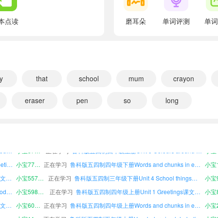
翻译：喂；你好
Miss
本点读
磨耳朵
单词评测
单词
翻译：女士
how
翻译：如何；多少；多么
are
y
that
school
mum
crayon
翻译：是
eraser
pen
so
long
you
翻译：你；你们
读
小宝787632
正在学习
鲁科版五四制三年级下册Words and chunks in each unit课文朗读
鲁科版五四制五年级下册Words and chunks in each unit课文朗读
小宝952685
正在学习
鲁科版五四制四年级上册Unit 4 School things课文朗读
How are you?
鲁科版五四制三年级下册Unit 3 Parts of the body课文朗读
小宝370595
正在学习
鲁科版五四制四年级上册Unit 5 Colours around us课文朗读
小宝4
翻译：你好吗？
鲁科版五四制四年级下册Vocabulary in alphabetical order课文朗读
小宝776248
正在学习
鲁科版五四制四年级下册Words and chunks in each unit课文朗读
小宝1
good
鲁科版五四制三年级下册Unit 1 Greetings课文朗读
小宝557757
正在学习
鲁科版五四制三年级下册Unit 4 School things课文朗读
翻译：好的；优秀的；愉快的
鲁科版五四制五年级上册Unit 3 Parts of the body课文朗读
小宝598194
正在学习
鲁科版五四制四年级上册Unit 1 Greetings课文朗读
小宝8
morning
鲁科版五四制五年级下册Unit 1 Greetings课文朗读
小宝604040
正在学习
鲁科版五四制四年级上册Words and chunks in each unit课文朗读
小宝2
翻译：早晨；上午
鲁科版五四制四年级下册Unit 4 School things课文朗读
小宝114926
正在学习
鲁科版五四制五年级上册Vocabulary in alphabetical order课文朗读
小宝6