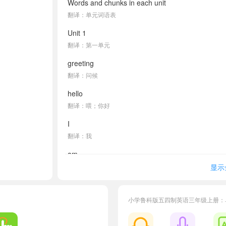
Words and chunks in each unit
翻译：单元词语表
Unit 1
翻译：第一单元
greeting
翻译：问候
hello
翻译：喂；你好
I
翻译：我
am
翻译：是
显示
I'm (I am)
翻译：我是
小学鲁科版五四制英语三年级上册：
hi