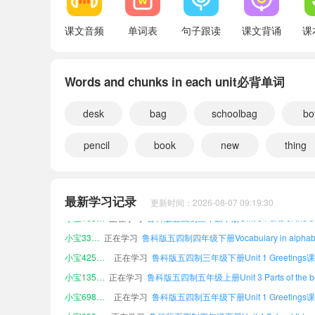
课文音频
单词表
句子跟读
课文背诵
课
Words and chunks in each unit必背单词
desk
bag
schoolbag
bo
pencil
book
new
thing
小宝923258
正在学习
鲁科版五四制五年级上册Review 1课文朗
小宝154086
正在学习
最新学习记录
更新时间：2026-08-07 09:19:30
小宝183867
正在学习
小宝330319
正在学习
小宝425115
正在学习
小宝135766
正在学习
小宝698385
正在学习
小宝638076
正在学习