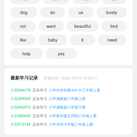
小宝610270
正在学习
小学人教版PEP三年级上册
dog
do
us
lovely
小宝890453
正在学习
小学北师大三起三年级上册
小宝121716
正在学习
小学北师大一起三年级上册
not
want
beautiful
bird
小宝219025
正在学习
小学沪教版五四制三年级上册
小宝188221
正在学习
小学接力版（三起）三年级上册
like
baby
it
need
小宝813426
正在学习
小学人教版新起点三年级上册
help
yes
小宝205373
正在学习
小学广东开心版三年级上册
小宝172023
正在学习
小学湘鲁版四年级上册
小宝543896
正在学习
小学湘鲁版五年级上册
最新学习记录
更新时间：2026-08-09 18:36:27
小宝899070
正在学习
小学湘鲁版五年级下册
小宝644078
正在学习
小学外研剑桥Join In三年级上册
小宝284925
正在学习
小学湘鲁版六年级上册
小宝940970
正在学习
小学湘鲁版六年级下册
小宝382652
正在学习
小学鲁科版五四制三年级上册
小宝673134
正在学习
小学清华大学版三年级上册
小宝678164
正在学习
小学人教精通版三年级上册