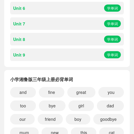
Unit 6
学单词
Unit 7
学单词
Unit 8
学单词
Unit 9
学单词
小学湘鲁版三年级上册必背单词
小宝551810
正在学习
小学沪教版（三起）三年级上册
and
fine
great
you
小宝284325
正在学习
小学冀教版一起三年级上册
小宝358100
正在学习
小学湘鲁版四年级下册
too
bye
girl
dad
小宝282310
正在学习
小学外研版三起三年级上册
our
friend
boy
goodbye
小宝101908
正在学习
小学湘鲁版三年级上册
小宝388255
正在学习
小学科普版三年级上册
mum
new
this
cat