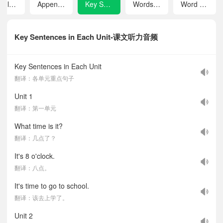
Module 3 My Favourite Season
Appendices
Key Sentences in Each Unit
Words and Expressions in Each Unit
Word List
Key Sentences in Each Unit-课文听力音频
Key Sentences in Each Unit
翻译：各单元重点句子
Unit 1
翻译：第一单元
What time is it?
翻译：几点了？
It's 8 o'clock.
翻译：八点。
It's time to go to school.
翻译：该去上学了。
Unit 2