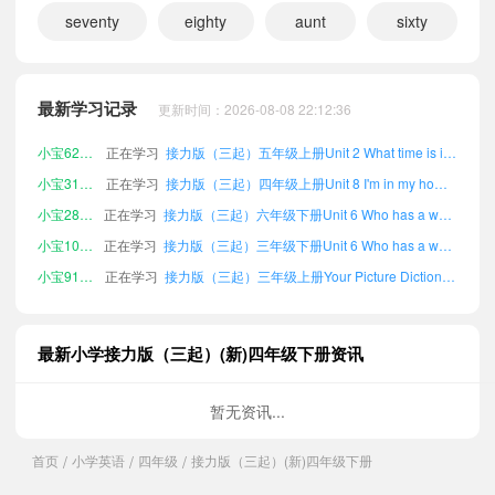
seventy
eighty
aunt
sixty
小宝525899
正在学习
接力版（三起）六年级下册Revision 2课文朗读
小宝717829
正在学习
接力版（三起）五年级下册Unit 5 Be careful!课文朗读
最新学习记录
更新时间：2026-08-08 22:12:36
小宝299685
正在学习
接力版（三起）五年级下册Revision 2课文朗读
小宝627330
正在学习
接力版（三起）五年级上册Unit 2 What time is it?课文朗读
小宝314655
正在学习
接力版（三起）四年级上册Unit 8 I'm in my home.课文朗读
小宝288540
正在学习
接力版（三起）六年级下册Unit 6 Who has a watch?课文朗读
小宝105737
正在学习
接力版（三起）三年级下册Unit 6 Who has a watch?课文朗读
小宝917522
正在学习
接力版（三起）三年级上册Your Picture Dictionary课文朗读
小宝197978
正在学习
接力版（三起）六年级上册Unit 2 What time is it?课文朗读
小宝971438
正在学习
接力版（三起）六年级下册Your Picture Dictionary课文朗读
最新小学接力版（三起）(新)四年级下册资讯
小宝772859
正在学习
接力版（三起）四年级上册词汇表Ⅱ（四年级下册）课文朗读
小宝632121
正在学习
接力版（三起）六年级上册词汇表Ⅰ（四年级下册）课文朗读
暂无资讯...
小宝738548
正在学习
接力版（三起）五年级下册Unit 6 Who has a watch?课文朗读
首页
小学英语
四年级
接力版（三起）(新)四年级下册
/
/
/
小宝433374
正在学习
接力版（三起）六年级下册Unit 1 Welcome to our school.课文朗读
小宝909806
正在学习
接力版（三起）五年级上册词汇表Ⅱ（四年级下册）课文朗读