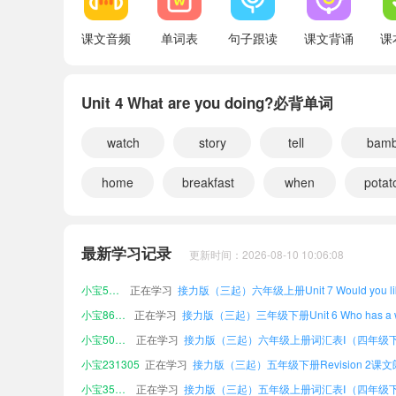
词汇表Ⅱ（四年级下册）
课文音频
单词表
句子跟读
课文背诵
课
重要表达（四年级下册）
Unit 4 What are you doing?必背单词
小宝231305
正在学习
接力版（三起）五年级下册Revision 2课
watch
小宝355008
正在学习
story
tell
bam
小宝719352
正在学习
home
breakfast
when
potat
小宝275774
正在学习
小宝274194
正在学习
小宝201098
正在学习
最新学习记录
更新时间：2026-08-10 10:06:08
小宝204600
正在学习
小宝583455
正在学习
小宝864807
正在学习
小宝502008
正在学习
小宝231305
正在学习
接力版（三起）五年级下册Revision 2课
小宝355008
正在学习