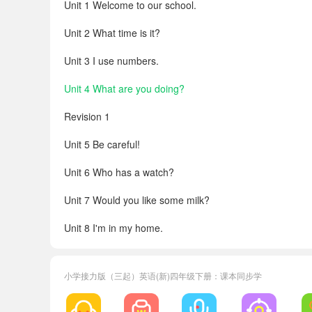
Unit 1 Welcome to our school.
Unit 2 What time is it?
Unit 3 I use numbers.
Unit 4 What are you doing?
Revision 1
Unit 5 Be careful!
Unit 6 Who has a watch?
Unit 7 Would you like some milk?
Unit 8 I'm in my home.
Revision 2
小学接力版（三起）英语(新)四年级下册：课本同步学
Your Picture Dictionary
词汇表Ⅰ（四年级下册）