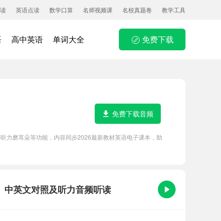
读
英语点读
数学口算
名师视频课
名校真题卷
教学工具
语
高中英语
单词大全
免费下载
免费下载音频
译朗读，听力磨耳朵等功能，内容同步2026最新教材英语电子课本，助
?课文原文、中英文对照及听力音频听读