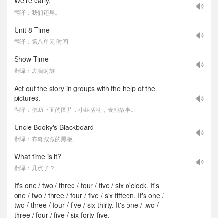
We're early.
翻译：我们还早。
Unit 8 Time
翻译：第八单元 时间
Show Time
翻译：表演时刻
Act out the story in groups with the help of the
pictures.
翻译：借助下面的图片，小组活动，表演故事。
Uncle Booky's Blackboard
翻译：布奇叔叔的黑板
What time is it?
翻译：几点了？
It's one / two / three / four / five / six o'clock. It's
one / two / three / four / five / six fifteen. It's one /
two / three / four / five / six thirty. It's one / two /
three / four / five / six forty-five.