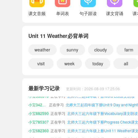
课文音频
单词表
句子跟读
课文背诵
课
Unit 11 Weather必背单词
weather
sunny
cloudy
farm
visit
week
today
all
小宝333093
正在学习
北师大三起三年级下册Unit 12 Review课
小宝150280
正在学习
北师大三起四年级上册Word List课文朗读
最新学习记录
更新时间：2026-08-09 17:25:06
小宝580810
正在学习
北师大三起四年级下册Word List课文朗读
小宝342004
正在学习
小宝882590
正在学习
北师大三起六年级下册Vocabulary课文朗读
小宝785307
正在学习
北师大三起六年级下册Progress Check课
小宝682360
正在学习
北师大三起六年级上册Unit 11 Weather课
小宝944978
正在学习
北师大三起三年级上册Unit 8 Time课文朗读