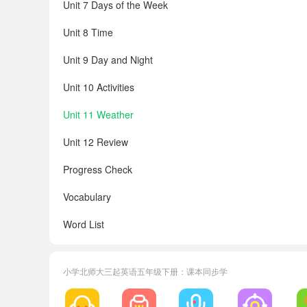
Unit 7 Days of the Week
Unit 8 Time
Unit 9 Day and Night
Unit 10 Activities
Unit 11 Weather
Unit 12 Review
Progress Check
Vocabulary
Word List
小学北师大三起英语五年级下册：课本同步学