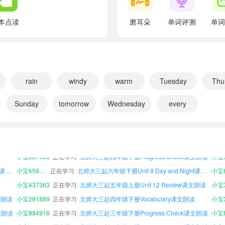
翻译：谈论一下这些图片
What's the weather like today?
本点读
磨耳朵
单词评测
单词
翻译：今天天气怎么样？
It's sunny today.
翻译：今天很晴朗。
What's the weather like tomorrow?
rain
windy
warm
Tuesday
Thu
翻译：明天的天气怎么样？
Sunday
tomorrow
Wednesday
every
It's going to be cloudy tomorrow.
翻译：明天将会多云。
文朗读
小宝799637
正在学习
北师大三起三年级上册Progress Check课文朗读
小宝254412
正在学习
北师大三起六年级下册Unit 7 Days of the Week课文朗读
小宝9
Lesson 1 Enjoy the Story
小宝887906
正在学习
北师大三起四年级下册Progress Check课文朗读
小宝9
翻译：第一课 欣赏故事
北师大三起四年级下册Unit 9 Day and Night课文朗读
小宝659026
正在学习
北师大三起六年级下册Unit 9 Day and Night课文朗读
小宝6
Uncle Jack's Farm
小宝437363
正在学习
北师大三起五年级上册Unit 12 Review课文朗读
小宝7
翻译：杰克叔叔的农场
文朗读
小宝291889
正在学习
北师大三起四年级下册Vocabulary课文朗读
What's the weather like today, Ken?
文朗读
小宝884916
正在学习
北师大三起三年级下册Progress Check课文朗读
小宝8
翻译：肯，今天天气怎么样？
小宝484793
正在学习
北师大三起四年级下册Unit 11 Weather课文朗读
小宝3