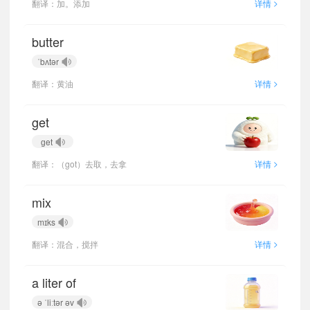
>
翻译：加。添加
详情
butter
ˈbʌtər
>
翻译：黄油
详情
get
ɡet
>
翻译：（got）去取，去拿
详情
mix
mɪks
>
翻译：混合，搅拌
详情
a liter of
ə ˈliːtər əv