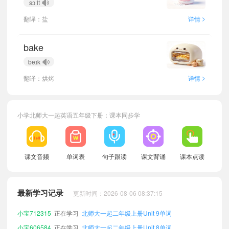
sɔːlt
>
翻译：盐
详情
bake
beɪk
>
翻译：烘烤
详情
小学北师大一起英语五年级下册：课本同步学
小宝180665
正在学习
北师大一起二年级下册Unit 8单词
课文音频
单词表
句子跟读
课文背诵
课本点读
小宝522105
正在学习
北师大一起一年级上册Unit 10单词
小宝549748
正在学习
北师大一起四年级上册Unit 12单词
最新学习记录
更新时间：2026-08-06 08:37:15
小宝419511
正在学习
北师大一起四年级下册Unit 8单词
小宝712315
正在学习
北师大一起二年级上册Unit 9单词
小宝606584
正在学习
北师大一起二年级上册Unit 8单词