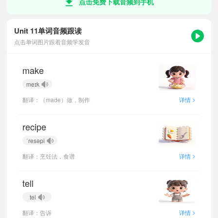
点击免费下载音频到手机
Unit 11单词音频跟读
点击单词图片跟着音频学发音
make
meɪk
>
翻译：（made）做，制作
详情
recipe
ˈresəpi
>
翻译：烹饪法，食谱
详情
tell
tel
>
翻译：告诉
详情