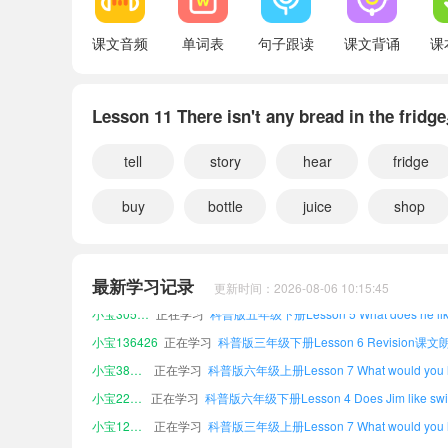
Words in each lesson
课文音频
单词表
句子跟读
课文背诵
课
Word list
Lesson 11 There isn't any bread in the fr
Word families
tell
story
hear
fridge
小宝609910
正在学习
小宝488775
正在学习
buy
bottle
juice
shop
小宝340860
正在学习
科普版三年级上册Lesson 12 Revision课
小宝769196
正在学习
小宝429011
正在学习
科普版五年级下册Word list课文朗读
最新学习记录
更新时间：2026-08-06 10:15:45
小宝305520
正在学习
小宝136426
正在学习
科普版三年级下册Lesson 6 Revision课文
小宝384471
正在学习
小宝224300
正在学习
小宝122093
正在学习
小宝609910
正在学习