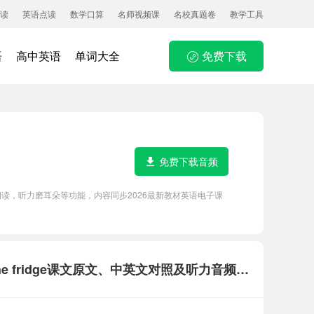
读
英语点读
数学口算
名师视频课
名校真题卷
教学工具
语
高中英语
单词大全
免费下载
免费下载音频
、句子中文翻译朗读，听力磨耳朵等功能，内容同步2026最新教材英语电子课
Lesson 11 There isn't any bread in the fridge课文原文、中英文对照及听力音频听读