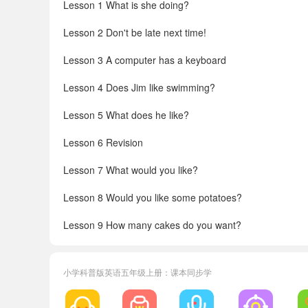
Lesson 1 What is she doing?
Lesson 2 Don't be late next time!
Lesson 3 A computer has a keyboard
Lesson 4 Does Jim like swimming?
Lesson 5 What does he like?
Lesson 6 Revision
Lesson 7 What would you like?
Lesson 8 Would you like some potatoes?
Lesson 9 How many cakes do you want?
Lesson 10 There is a horse under the tree
小学科普版英语五年级上册：课本同步学
Lesson 11 There isn't any bread in the fridge
Lesson 12 Revision