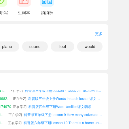
听写
生词本
消消乐
更多
piano
sound
feel
would
53087
正在学习
科普版四年级上册Word families课文朗读
小宝351399
正在学习
科普版四年级下册Lesson 2 Don't be late next time!课文朗读
小宝909409
正在学习
科普版四年级下册Lesson 5 What does he like?课文朗读
61379
正在学习
科普版六年级下册Lesson 6 Revision课文朗读
小宝216334
正在学习
科普版六年级下册Lesson 5 What does he like?课文朗读
小宝411304
正在学习
科普版三年级上册Lesson 4 Does Jim like swimming?课文朗读
小宝998272
正在学习
科普版三年级上册Words in each lesson课文朗读
74970
正在学习
科普版四年级下册Word families课文朗读
小宝183891
正在学习
科普版五年级下册Lesson 9 How many cakes do you want?课文朗读
小宝102310
正在学习
科普版六年级下册Lesson 10 There is a horse under the tree课文朗读
53087
正在学习
科普版四年级上册Word families课文朗读