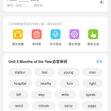
翻译：我有 ______ 颗星星。
小学闽教版英语五年级上册：课本同步学
课文音频
单词表
句子跟读
课文背诵
课本点读
Unit 5 Months of the Year必背单词
更多
station
taxi
young
man
hospital
nearby
turn
right
left
way
write
speak
word
minute
sorry
page