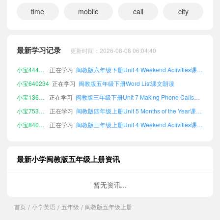
time
mobile
call
city
小宝611577
正在学习
闽教版六年级下册Review 2课文朗读
小宝733416
正在学习
闽教版四年级下册Picture Dictionary课文朗读
小宝473987
正在学习
闽教版四年级下册Unit 6 Asking the Way课文朗读
最新学习记录
更新时间：2026-08-08 06:04:40
小宝444786
正在学习
闽教版六年级下册Unit 4 Weekend Activities课文朗读
小宝640234
正在学习
闽教版五年级下册Word List课文朗读
小宝136011
正在学习
闽教版三年级下册Unit 7 Making Phone Calls课文朗读
小宝753905
正在学习
闽教版四年级上册Unit 5 Months of the Year课文朗读
小宝840324
正在学习
闽教版三年级上册Unit 4 Weekend Activities课文朗读
小宝833792
正在学习
闽教版三年级下册Review 1课文朗读
小宝561323
正在学习
闽教版三年级上册Unit 6 Asking the Way课文朗读
小宝927382
正在学习
闽教版三年级下册Unit 4 Weekend Activities课文朗读
最新小学闽教版五年级上册资讯
小宝413045
正在学习
闽教版四年级上册Unit 3 Planning a Trip课文朗读
小宝643269
正在学习
闽教版四年级下册Review 1课文朗读
暂无资讯...
小宝146330
正在学习
闽教版四年级下册Words and Expressions课文朗读
首页
小学英语
五年级
闽教版五年级上册
/
/
/
小宝339896
正在学习
闽教版三年级上册Unit 5 Months of the Year课文朗读