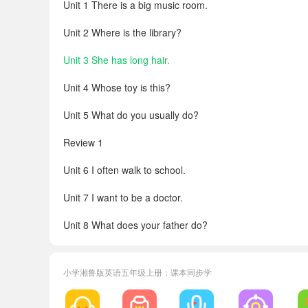
Unit 1 There is a big music room.
Unit 2 Where is the library?
Unit 3 She has long hair.
Unit 4 Whose toy is this?
Unit 5 What do you usually do?
Review 1
Unit 6 I often walk to school.
Unit 7 I want to be a doctor.
Unit 8 What does your father do?
Unit 9 Merry Christmas!
小学湘鲁版英语五年级上册：课本同步学
Unit 10 The Spring Festival is coming!
Review 2