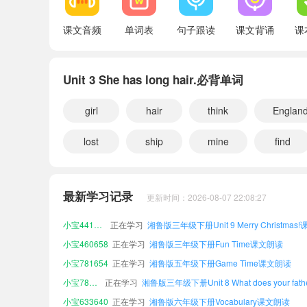
Fun Time
课文音频
单词表
句子跟读
课文背诵
课
Story Time
Unit 3 She has long hair.必背单词
Game Time
Words and Expressions in Each Unit
girl
hair
think
Englan
Vocabulary
lost
ship
mine
find
Appendices
小宝223844
正在学习
小宝913011
正在学习
湘鲁版六年级上册Vocabulary课文朗读
最新学习记录
更新时间：2026-08-07 22:08:27
小宝300596
正在学习
小宝441126
正在学习
小宝460658
正在学习
湘鲁版三年级下册Fun Time课文朗读
小宝781654
正在学习
湘鲁版五年级下册Game Time课文朗读
小宝784464
正在学习
小宝633640
正在学习
湘鲁版六年级下册Vocabulary课文朗读