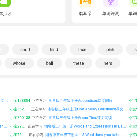
翻译：李晓、周林和艾米正在谈论他们的新朋友。
There is a new girl in our school.
本点读
磨耳朵
单词评测
单词
翻译：我们学校有一个新来的女生。
Her name is Yang Na.
翻译：她叫杨娜。
She is from Beijing.
d
short
kind
face
pink
s
翻译：来自北京。
whose
ball
these
hers
What does she look like?
翻译：她长什么样子？
湘鲁版六年级下册Unit 2 Where is the library?课文朗读
小宝789108
正在学习
湘鲁版三年级下册Unit 7 I want to be a doctor.课文朗读
小宝8
小宝604310
正在学习
湘鲁版三年级上册Unit 7 I want to be a doctor.课文朗读
She has long hair.
湘鲁版四年级上册Unit 8 What does your father do?课文朗读
小宝687220
正在学习
湘鲁版四年级上册Unit 6 I often walk to school.课文朗读
翻译：她留着长长的头发。
湘鲁版三年级下册Unit 9 Merry Christmas!课文朗读
小宝128804
正在学习
湘鲁版五年级下册Appendices课文朗读
I think she's cute.
小宝562520
正在学习
湘鲁版三年级上册Unit 9 Merry Christmas!课文朗读
小宝5
翻译：我认为她很可爱。
小宝700138
正在学习
湘鲁版三年级上册Game Time课文朗读
小宝8
There is a new boy in our school, too.
湘鲁版三年级下册Unit 8 What does your father do?课文朗读
小宝299595
正在学习
湘鲁版三年级下册Words and Expressions in Each Unit课文朗读
翻译：我们学校还有一个新来的男生。
小宝735856
正在学习
湘鲁版五年级下册Unit 8 What does your father do?课文朗读