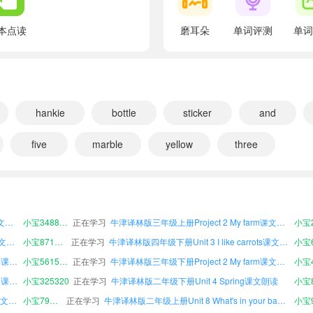
翻译：一只蝉
Look, Su Hai!
本点读
磨耳朵
单词评测
单词
翻译：苏海，快看啊！
Oh, a butterfly!
翻译：哦，一只蝴蝶！
What's this?
hankie
bottle
sticker
and
翻译：这是什么？
five
marble
yellow
three
It's a dragonfly.
翻译：是一只蜻蜓。
牛津译林版四年级上册Unit 1 Let's count!课文朗读
小宝107083
正在学习
牛津译林版一年级上册Unit 1 Let's count!课文朗读
牛津译林版五年级上册Unit 6 Are you ready?课文朗读
小宝905240
正在学习
牛津译林版四年级下册Picture dictionary课文朗读
a butterfly
牛津译林版五年级上册Picture dictionary课文朗读
小宝348890
正在学习
牛津译林版三年级上册Project 2 My farm课文朗读
翻译：一只蝴蝶
牛津译林版五年级下册Unit 1 Let's count!课文朗读
小宝871186
正在学习
牛津译林版四年级下册Unit 3 I like carrots课文朗读
a dragonfly
牛津译林版四年级下册Project 1 Things I like课文朗读
小宝561578
正在学习
牛津译林版三年级下册Project 2 My farm课文朗读
翻译：一只蜻蜓
牛津译林版二年级下册Project 1 Things I like课文朗读
小宝325320
正在学习
牛津译林版二年级下册Unit 4 Spring课文朗读
Fun time
牛津译林版五年级下册Unit 3 I like carrots课文朗读
小宝798820
正在学习
牛津译林版二年级上册Unit 8 What's in your bag?课文朗读
翻译：娱乐时间
牛津译林版四年级上册Project 2 My farm课文朗读
小宝789266
正在学习
牛津译林版六年级上册Unit 6 Are you ready?课文朗读