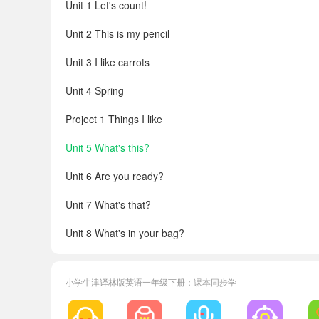
Unit 1 Let's count!
Unit 2 This is my pencil
Unit 3 I like carrots
Unit 4 Spring
Project 1 Things I like
Unit 5 What's this?
Unit 6 Are you ready?
Unit 7 What's that?
Unit 8 What's in your bag?
Project 2 My farm
小学牛津译林版英语一年级下册：课本同步学
Picture dictionary
Word lists