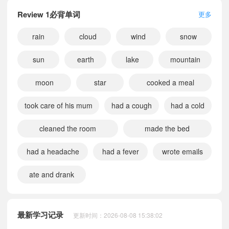
Review 1必背单词
更多
rain
cloud
wind
snow
sun
earth
lake
mountain
moon
star
cooked a meal
took care of his mum
had a cough
had a cold
cleaned the room
made the bed
had a headache
had a fever
wrote emails
ate and drank
小宝663604
正在学习
重庆大学版六年级上册Words in Each Unit课文朗读
小宝360094
正在学习
重庆大学版五年级上册Unit 5 Our Dreams课文朗读
小宝912322
正在学习
重庆大学版三年级上册Unit 1 Our Winter Holidays课文朗读
最新学习记录
更新时间：2026-08-08 15:38:02
小宝900150
正在学习
重庆大学版五年级下册Unit 1 Our Winter Holidays课文朗读