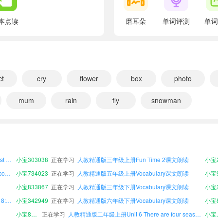
翻译：放学。
go home
本点读
磨耳朵
单词评测
单词
翻译：回家
have dinner
翻译：吃晚饭
go to bed
ct
cry
flower
box
photo
翻译：睡觉
mum
rain
fly
snowman
breakfast
翻译：早餐
人教精通版三年级上册Unit 2 What's your hobby?课文朗读
小宝294545
正在学习
人教精通版四年级下册Fun Time 2课文朗读
人教精通版一年级下册Unit 5 July is the seventh month.课文朗读
小宝794533
正在学习
人教精通版一年级下册Unit 4 January is the first month.课文朗读
lunch
人教精通版二年级上册Unit 4 January is the first month.课文朗读
小宝539491
正在学习
人教精通版二年级下册Words in each unit课文朗读
翻译：午餐
人教精通版四年级上册Unit 4 January is the first month.课文朗读
小宝303038
正在学习
人教精通版三年级上册Fun Time 2课文朗读
小宝2
dinner
人教精通版一年级上册Unit 3 Would you like to come to my birthday party?课文朗读
小宝734023
正在学习
人教精通版五年级上册Vocabulary课文朗读
翻译：晚餐
小宝833867
正在学习
人教精通版三年级下册Vocabulary课文朗读
cook breakfast
人教精通版三年级下册Unit 1 I go to school at 8:00.课文朗读
小宝342949
正在学习
人教精通版六年级下册Vocabulary课文朗读
翻译：做早餐
小宝890113
正在学习
人教精通版二年级上册Unit 6 There are four seasons in a year.课文朗读
小