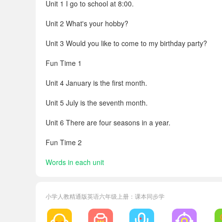
Unit 1 I go to school at 8:00.
Unit 2 What's your hobby?
Unit 3 Would you like to come to my birthday party?
Fun Time 1
Unit 4 January is the first month.
Unit 5 July is the seventh month.
Unit 6 There are four seasons in a year.
Fun Time 2
Words in each unit
Unit 2 词汇表
Unit 5 词汇表
小学人教精通版英语六年级上册：课本同步学
Unit 6 词汇表