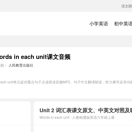
语文朗
小学英语
初中英
 in each unit课文音频
版社：
人民教育出版社
n each unit单元提供重点句子点读跟读音频MP3、句子中文翻译朗读，听力磨耳朵
Unit 2 词汇表课文原文、中英文对照
Words in each unit - 人教精通版英语六年级上册