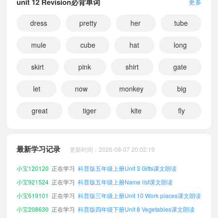
unit 12 Revision必背单词
更多
dress
pretty
her
tube
mule
cube
hat
long
skirt
pink
shirt
gate
let
now
monkey
big
great
tiger
kite
fly
小宝592228
正在学习
科普版四年级上册Unit 10 Work places课文朗读
小宝796422
正在学习
科普版五年级下册Unit 10 Work places课文朗读
最新学习记录
更新时间：2026-08-07 20:02:19
小宝922260
正在学习
科普版四年级上册Word list课文朗读
小宝120120
正在学习
科普版五年级上册Unit 3 Gifts课文朗读
小宝921524
正在学习
科普版五年级上册Name list课文朗读
小宝619101
正在学习
科普版三年级上册Unit 10 Work places课文朗读
小宝208630
正在学习
科普版四年级下册Unit 8 Vegetables课文朗读