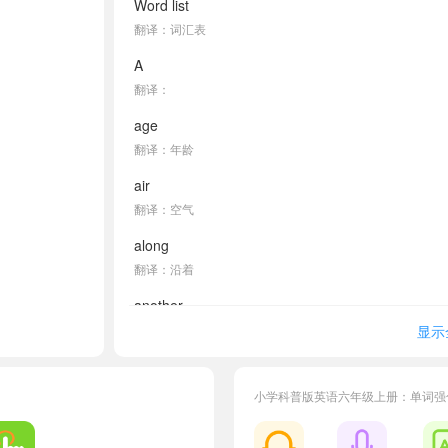
Word list
翻译：词汇表
A
翻译：
age
翻译：年龄
air
翻译：空气
along
翻译：沿着
another
翻译：另一个
显示
April
翻译：四月
小学科普版英语六年级上册：单词强
B