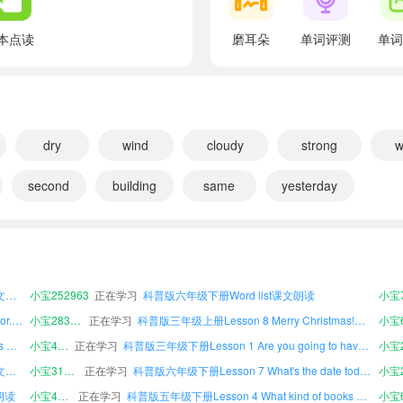
翻译：
become
本点读
磨耳朵
单词评测
单词
翻译：变得
begin
翻译：开始
bookshop
文朗读
dry
小宝463480
正在学习
wind
cloudy
strong
科普版五年级下册Lesson 4 What kind of books will you buy?课文朗读
w
翻译：书店
小宝302538
正在学习
科普版五年级上册Lesson 4 What kind of books will you buy?课文朗读
second
building
same
yesterday
文朗读
小宝992093
正在学习
bridge
科普版五年级下册Lesson 3 It will be sunny this Sunday.课文朗读
小宝9
翻译：桥
小宝115724
正在学习
科普版三年级上册Lesson 5 Revision课文朗读
小宝8
科普版六年级下册Lesson 8 Merry Christmas!课文朗读
小宝452990
正在学习
科普版五年级上册Lesson 8 Merry Christmas!课文朗读
bright
文朗读
小宝858331
正在学习
科普版三年级下册Word families课文朗读
翻译：明亮的
科普版四年级上册Words in each lesson课文朗读
小宝252963
正在学习
科普版六年级下册Word list课文朗读
bring
科普版四年级上册Lesson 6 It's on the fifth floor.课文朗读
小宝283471
正在学习
科普版三年级上册Lesson 8 Merry Christmas!课文朗读
翻译：带来
科普版三年级上册Lesson 4 What kind of books will you buy?课文朗读
小宝490244
正在学习
科普版三年级下册Lesson 1 Are you going to have a birthday party?课文朗读
building
科普版四年级下册Words in each lesson课文朗读
小宝318157
正在学习
科普版六年级下册Lesson 7 What's the date today?课文朗读
小宝2
翻译：大楼
文朗读
小宝463480
正在学习
科普版五年级下册Lesson 4 What kind of books will you buy?课文朗读