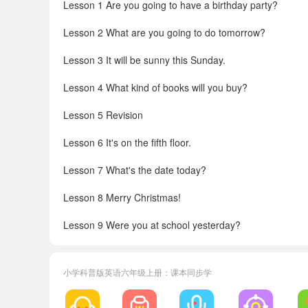
Lesson 1 Are you going to have a birthday party?
Lesson 2 What are you going to do tomorrow?
Lesson 3 It will be sunny this Sunday.
Lesson 4 What kind of books will you buy?
Lesson 5 Revision
Lesson 6 It's on the fifth floor.
Lesson 7 What's the date today?
Lesson 8 Merry Christmas!
Lesson 9 Were you at school yesterday?
Lesson 10 Revision
小学科普版英语六年级上册：课本同步学
Words in each lesson
Word list