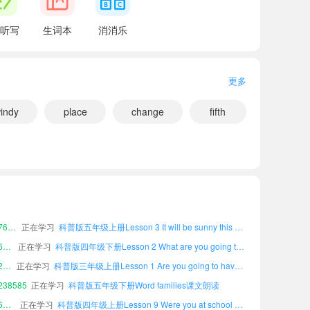
听写
生词本
消消乐
更多
indy
小宝667078
正在学习
place
change
fifth
科普版四年级上册Lesson 9 Were you at school yesterday?课文朗读
小宝411480
正在学习
科普版六年级下册Words in each lesson课文朗读
63583
正在学习
科普版五年级下册Lesson 10 Revision课文朗读
33932
正在学习
科普版三年级上册Word list课文朗读
小宝617048
正在学习
科普版三年级上册Lesson 9 Were you at school yesterday?课文朗读
小宝221686
正在学习
科普版四年级上册Lesson 1 Are you going to have a birthday party?课文朗读
小宝763442
正在学习
科普版五年级上册Lesson 3 It will be sunny this Sunday.课文朗读
小宝636536
正在学习
科普版四年级下册Lesson 2 What are you going to do tomorrow?课文朗读
小宝267351
正在学习
科普版三年级上册Lesson 1 Are you going to have a birthday party?课文朗读
38585
正在学习
科普版五年级下册Word families课文朗读
小宝667078
正在学习
科普版四年级上册Lesson 9 Were you at school yesterday?课文朗读