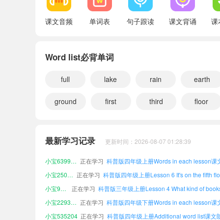
Word families
课文音频
单词表
句子跟读
课文背诵
课
Additional word list
Word list必背单词
小宝535204
full
正在学习
lake
科普版四年级上册Additional word list课
rain
earth
小宝397653
正在学习
科普版五年级上册Word families课文朗读
ground
first
third
floor
小宝401266
正在学习
科普版四年级上册Lesson 10 Revision课
小宝662561
正在学习
科普版六年级下册Word families课文朗读
小宝889389
正在学习
最新学习记录
更新时间：2026-08-07 01:28:39
小宝776092
正在学习
科普版五年级下册Additional word list课
小宝639910
正在学习
小宝250058
正在学习
小宝988119
正在学习
小宝229371
正在学习
小宝535204
正在学习
科普版四年级上册Additional word list课