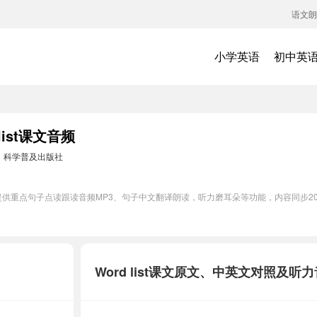
语文朗
小学英语
初中英
ist课文音频
：
科学普及出版社
t单元提供重点句子点读跟读音频MP3、句子中文翻译朗读，听力磨耳朵等功能，内容同步
Word list课文原文、中英文对照及听