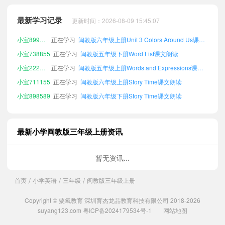
小宝142904
正在学习
闽教版三年级下册Review 2课文朗读
最新学习记录
更新时间：2026-08-09 15:45:07
小宝899801
正在学习
闽教版六年级上册Unit 3 Colors Around Us课文朗读
小宝738855
正在学习
闽教版五年级下册Word List课文朗读
小宝222000
正在学习
闽教版五年级上册Words and Expressions课文朗读
小宝711155
正在学习
闽教版六年级上册Story Time课文朗读
小宝898589
正在学习
闽教版六年级下册Story Time课文朗读
小宝368350
正在学习
闽教版四年级下册Unit 3 Colors Around Us课文朗读
小宝962676
正在学习
闽教版六年级下册Unit 2 Fun Numbers课文朗读
小宝867041
正在学习
闽教版五年级下册Review 1课文朗读
最新小学闽教版三年级上册资讯
小宝286649
正在学习
闽教版三年级下册Story Time课文朗读
小宝623997
正在学习
闽教版六年级下册Unit 1 Meeting Friends课文朗读
暂无资讯...
小宝310087
正在学习
闽教版三年级下册Unit 3 Colors Around Us课文朗读
首页
小学英语
三年级
闽教版三年级上册
/
/
/
小宝701084
正在学习
闽教版四年级下册Additional Words课文朗读
小宝221463
正在学习
闽教版四年级上册Story Time课文朗读
Copyright © 粟氧教育 深圳育杰龙品教育科技有限公司 2018-2026
小宝275614
正在学习
闽教版五年级下册Unit 1 Meeting Friends课文朗读
suyang123.com
粤ICP备2024179534号-1
网站地图
小宝512350
正在学习
闽教版六年级下册Unit 4 Loving My Family课文朗读