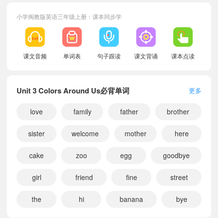
小学闽教版英语三年级上册：课本同步学
课文音频
单词表
句子跟读
课文背诵
课本点读
Unit 3 Colors Around Us必背单词
更多
love
family
father
brother
sister
welcome
mother
here
cake
zoo
egg
goodbye
小宝594705
正在学习
闽教版三年级下册Unit 2 Fun Numbers课文朗读
小宝237580
正在学习
闽教版三年级下册Additional Words课文朗读
girl
friend
fine
street
小宝828235
正在学习
闽教版六年级上册Additional Words课文朗读
the
hi
banana
bye
小宝192535
正在学习
闽教版三年级下册Unit 4 Loving My Family课文朗读
小宝397322
正在学习
闽教版五年级上册Additional Words课文朗读