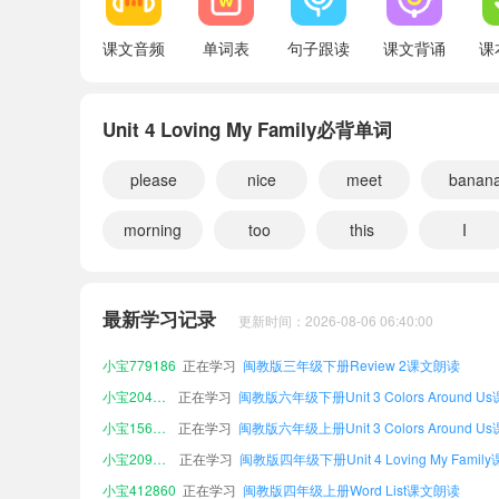
课文音频
单词表
句子跟读
课文背诵
课
Unit 4 Loving My Family必背单词
please
nice
meet
banan
morning
too
this
I
小宝895734
正在学习
闽教版五年级上册Review 2课文朗读
小宝222155
正在学习
闽教版五年级上册Additional Words课文朗
最新学习记录
更新时间：2026-08-06 06:40:00
小宝470287
正在学习
闽教版六年级上册Additional Words课文朗
小宝779186
正在学习
闽教版三年级下册Review 2课文朗读
小宝204869
正在学习
小宝156387
正在学习
小宝209600
正在学习
小宝412860
正在学习
闽教版四年级上册Word List课文朗读