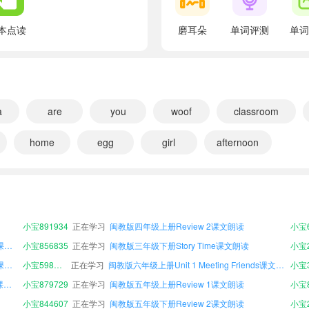
翻译：谈论你家庭成员的工作。
say and write the letters Yy and Zz.
本点读
磨耳朵
单词评测
单词
翻译：说出并写出字母Yy和Zz。
Unit 4
翻译：第四单元
Lesson 1 This is my father.
a
are
you
woof
classroom
翻译：课程1 这是我的爸爸。
home
egg
girl
afternoon
Look, listen and say.
翻译：看一看，听一听并说一说。
小宝481603
正在学习
闽教版六年级上册Unit 2 Fun Numbers课文朗读
小宝1
读
小宝398878
正在学习
闽教版五年级下册Unit 2 Fun Numbers课文朗读
At Sally's home ...
读
小宝124001
正在学习
闽教版五年级下册Review 1课文朗读
翻译：在萨利家……
小宝891934
正在学习
闽教版四年级上册Review 2课文朗读
Good afternoon, Sally.
闽教版六年级下册Unit 3 Colors Around Us课文朗读
小宝856835
正在学习
闽教版三年级下册Story Time课文朗读
小宝2
翻译：下午好，萨利。
闽教版六年级上册Unit 3 Colors Around Us课文朗读
小宝598940
正在学习
闽教版六年级上册Unit 1 Meeting Friends课文朗读
Good afternoon. This is my brother, Ben. This is m
闽教版四年级下册Unit 4 Loving My Family课文朗读
小宝879729
正在学习
闽教版五年级上册Review 1课文朗读
翻译：下午好，这是我的弟弟，本。这是我的妹妹，凯特。
小宝844607
正在学习
闽教版五年级下册Review 2课文朗读