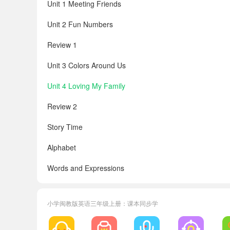
Unit 1 Meeting Friends
Unit 2 Fun Numbers
Review 1
Unit 3 Colors Around Us
Unit 4 Loving My Family
Review 2
Story Time
Alphabet
Words and Expressions
Word List
小学闽教版英语三年级上册：课本同步学
Additional Words