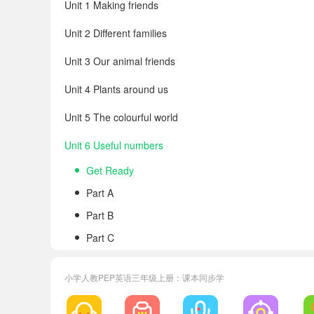
Unit 1 Making friends
Unit 2 Different families
Unit 3 Our animal friends
Unit 4 Plants around us
Unit 5 The colourful world
Unit 6 Useful numbers
Get Ready
Part A
Part B
Part C
Revision Being a good guest
小学人教PEP英语三年级上册：课本同步学
Appendix 1 Songs