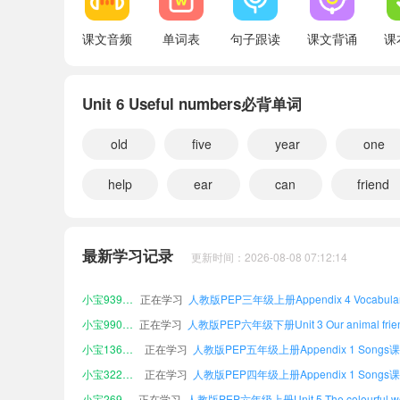
Appendix 2 Chants in Letters and sounds
课文音频
单词表
句子跟读
课文背诵
课
Appendix 3 Words in each unit
Appendix 4 Vocabulary
Unit 6 Useful numbers必背单词
Appendix 5 Useful expressions
old
five
year
one
Appendix 6 The alphabet
help
ear
can
friend
小宝583645
正在学习
小宝441061
正在学习
最新学习记录
更新时间：2026-08-08 07:12:14
小宝932054
正在学习
小宝939347
正在学习
小宝990496
正在学习
小宝136378
正在学习
小宝322849
正在学习
小宝269182
正在学习