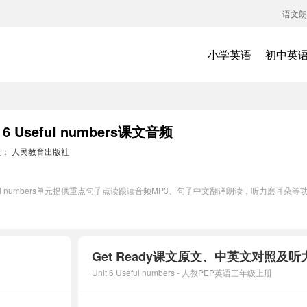
语文朗
小学英语
初中英
 Useful numbers课文音频
社：
人民教育出版社
seful numbers单元提供重点句子点读跟读音频MP3、句子中文翻译朗读，听力磨
Get Ready课文原文、中英文对照及
Unit 6 Useful numbers - 人教PEP英语三年级上册