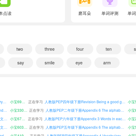
翻译：我五岁了。
Me too.
本点读
磨耳朵
单词评测
单词
翻译：我也是。
Choose and role-play
翻译：选一选，并进行角色扮演
Hello, Xiaoli! How old are you?
two
three
four
ten
s
翻译：你好，小丽！你几岁了？
say
smile
eye
arm
I'm five years old.
翻译：我五岁了。
人教版PEP四年级下册Unit 5 The colourful world课文朗读
小宝602130
正在学习
人教版PEP二年级下册Unit 4 Plants around us课文朗读
人教版PEP四年级下册Appendix 3 Words in each unit课文朗读
小宝826814
正在学习
人教版PEP三年级上册Unit 3 Our animal friends课文朗读
Let's learn
人教版PEP五年级上册Appendix 5 Useful expressions课文朗读
小宝318268
正在学习
人教版PEP三年级下册Appendix 3 Words in each unit课文朗读
翻译：让我们学学吧
人教版PEP三年级上册Appendix 4 Vocabulary课文朗读
小宝691562
正在学习
人教版PEP四年级下册Revision Being a good guest课文朗读
1, 2, ...
人教版PEP六年级下册Unit 3 Our animal friends课文朗读
小宝330090
正在学习
人教版PEP二年级下册Appendix 6 The alphabet课文朗读
翻译：1，2⋯⋯
人教版PEP五年级上册Appendix 1 Songs课文朗读
小宝675730
正在学习
人教版PEP六年级下册Appendix 3 Words in each unit课文朗读
one
人教版PEP四年级上册Appendix 1 Songs课文朗读
小宝603491
正在学习
人教版PEP五年级下册Appendix 6 The alphabet课文朗读
翻译：一
人教版PEP六年级上册Unit 5 The colourful world课文朗读
小宝419186
正在学习
人教版PEP四年级下册Appendix 4 Vocabulary课文朗读