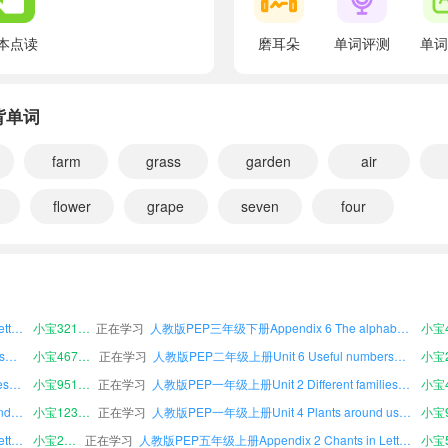
翻译：给我看看 C！
D, D, D.
本点读
磨耳朵
单词评测
单词
翻译：D，D，D。
Show me a D!
s必背单词
翻译：给我看看 D！
After me.
farm
grass
garden
air
翻译：跟我读。
flower
grape
seven
four
A, B, C, D!
翻译：A，B，C，D！
人教版PEP六年级下册Unit 2 Different families课文朗读
小宝402027
正在学习
人教版PEP四年级下册Appendix 1 Songs课文朗读
人教版PEP五年级上册Unit 6 Useful numbers课文朗读
小宝210824
正在学习
人教版PEP五年级下册Unit 2 Different families课文朗读
After me.
人教版PEP五年级上册Revision Being a good guest课文朗读
小宝763013
正在学习
人教版PEP四年级上册Appendix 5 Useful expressions课文朗读
翻译：跟我读。
人教版PEP一年级下册Appendix 2 Chants in Letters and sounds课文朗读
小宝321389
正在学习
人教版PEP三年级下册Appendix 6 The alphabet课文朗读
A, B, C, D!
人教版PEP一年级上册Unit 6 Useful numbers课文朗读
小宝467842
正在学习
人教版PEP二年级上册Unit 6 Useful numbers课文朗读
翻译：A，B，C，D！
人教版PEP二年级上册Unit 2 Different families课文朗读
小宝951714
正在学习
人教版PEP一年级上册Unit 2 Different families课文朗读
A is for /æ/
人教版PEP六年级下册Unit 3 Our animal friends课文朗读
小宝123883
正在学习
人教版PEP一年级上册Unit 4 Plants around us课文朗读
翻译：A 发 /æ/
人教版PEP四年级下册Appendix 2 Chants in Letters and sounds课文朗读
小宝272665
正在学习
人教版PEP五年级上册Appendix 2 Chants in Letters and sounds课文朗读