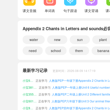
Appendix 6 The alphabet
课文音频
单词表
句子跟读
课文背诵
课
Appendix 2 Chants in Letters and sound
water
new
sun
plant
need
school
them
banana
小宝893450
正在学习
小宝130358
正在学习
最新学习记录
更新时间：2026-08-09 14:17:19
小宝946292
正在学习
小宝652893
正在学习
小宝381167
正在学习
小宝355521
正在学习
小宝601276
正在学习
小宝849463
正在学习