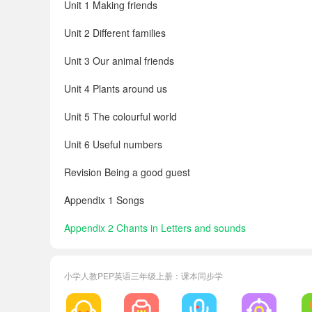
Unit 1 Making friends
Unit 2 Different families
Unit 3 Our animal friends
Unit 4 Plants around us
Unit 5 The colourful world
Unit 6 Useful numbers
Revision Being a good guest
Appendix 1 Songs
Appendix 2 Chants in Letters and sounds
Appendix 3 Words in each unit
小学人教PEP英语三年级上册：课本同步学
Appendix 4 Vocabulary
Appendix 5 Useful expressions