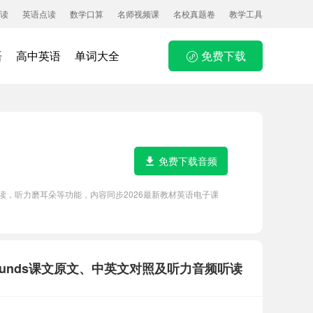
读
英语点读
数学口算
名师视频课
名校真题卷
教学工具
语
高中英语
单词大全
免费下载
免费下载音频
子中文翻译朗读，听力磨耳朵等功能，内容同步2026最新教材英语电子课
rs and sounds课文原文、中英文对照及听力音频听读