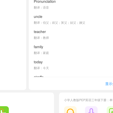
Pronunciation
翻译：语音
uncle
翻译：伯父；叔父；舅父；姑父；姨父
teacher
翻译：教师
family
翻译：家庭
today
翻译：今天
giraffe
翻译：长颈鹿
显示
banana
翻译：香蕉
小学人教版PEP英语三年级下册：
Listen and circle.