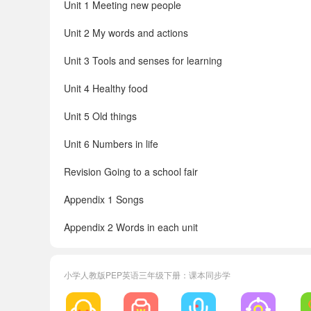
Unit 1 Meeting new people
Unit 2 My words and actions
Unit 3 Tools and senses for learning
Unit 4 Healthy food
Unit 5 Old things
Unit 6 Numbers in life
Revision Going to a school fair
Appendix 1 Songs
Appendix 2 Words in each unit
Appendix 3 Vocabulary
小学人教版PEP英语三年级下册：课本同步学
Appendix 4 Useful expressions
Appendix 5 Pronunciation