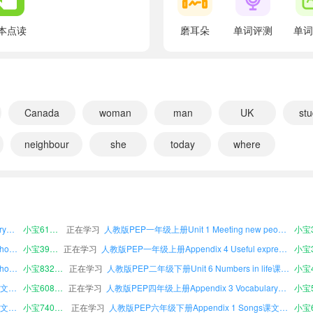
翻译：听一听，圈一圈。
apple
本点读
磨耳朵
单词评测
单词
翻译：苹果
about
翻译：大约；左右
elephant
Canada
woman
man
UK
st
翻译：大象
neighbour
she
today
where
computer
翻译：计算机；电脑
人教版PEP五年级上册Appendix 3 Vocabulary课文朗读
小宝543690
正在学习
人教版PEP一年级下册Unit 2 My words and actions课文朗读
人教版PEP二年级下册Unit 1 Meeting new people课文朗读
小宝499199
正在学习
人教版PEP一年级下册Appendix 3 Vocabulary课文朗读
Read, listen and group.
人教版PEP六年级上册Unit 5 Old things课文朗读
小宝805798
正在学习
人教版PEP四年级下册Unit 3 Tools and senses for learning课文朗读
翻译：读一读，听一听并分组。
人教版PEP六年级下册Appendix 3 Vocabulary课文朗读
小宝612948
正在学习
人教版PEP一年级上册Unit 1 Meeting new people课文朗读
away
人教版PEP二年级上册Revision Going to a school fair课文朗读
小宝397661
正在学习
人教版PEP一年级上册Appendix 4 Useful expressions课文朗读
翻译：离开；远离
人教版PEP四年级下册Revision Going to a school fair课文朗读
小宝832381
正在学习
人教版PEP二年级下册Unit 6 Numbers in life课文朗读
banana
人教版PEP五年级上册Appendix 1 Songs课文朗读
小宝608379
正在学习
人教版PEP四年级上册Appendix 3 Vocabulary课文朗读
翻译：香蕉
人教版PEP四年级上册Appendix 1 Songs课文朗读
小宝740140
正在学习
人教版PEP六年级下册Appendix 1 Songs课文朗读