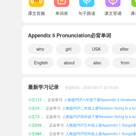
课文音频
单词表
句子跟读
课文背诵
课
Appendix 5 Pronunciation必背单词
who
girl
USA
after
English
about
also
from
小宝848466
正在学习
小宝895721
正在学习
最新学习记录
更新时间：2026-08-07 23:16:59
小宝962616
正在学习
小宝112230
正在学习
小宝244434
正在学习
小宝736974
正在学习
小宝608357
正在学习
小宝988716
正在学习