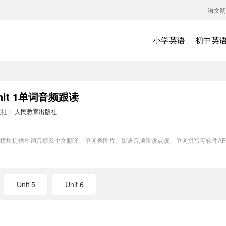
语文朗
小学英语
初中英
t 1单词音频跟读
版社：
人民教育出版社
词训练模块提供单词音标及中文翻译、单词表图片、短语音频跟读点读、单词拼写等软件
Unit 5
Unit 6