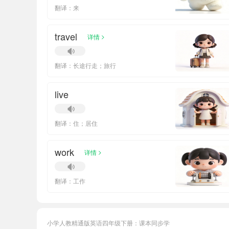
翻译：来
travel
>
详情
翻译：长途行走；旅行
live
翻译：住；居住
work
>
详情
翻译：工作
小学人教精通版英语四年级下册：课本同步学