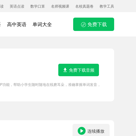
读
英语点读
数学口算
名师视频课
名校真题卷
教学工具
语
高中英语
单词大全
免费下载
免费下载音频
APP功能，帮助小学生随时随地在线磨耳朵，准确掌握单词发音，
连续播放