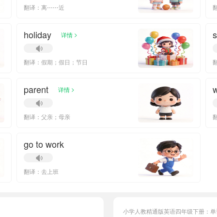
翻译：离⋯⋯近
holiday
>
详情
翻译：假期；假日；节日
parent
>
详情
翻译：父亲；母亲
go to work
翻译：去上班
小学人教精通版英语四年级下册：单