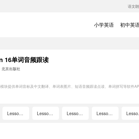
语文朗
小学英语
初中英
n 16单词音频跟读
：
北京出版社
单词训练模块提供单词音标及中文翻译、单词表图片、短语音频跟读点读、单词拼写等软件
Lesson 5
Lesson 6
Lesson 7
Lesson 8
L