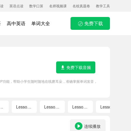
读
英语点读
数学口算
名师视频课
名校真题卷
教学工具
语
高中英语
单词大全
免费下载
免费下载音频
APP功能，帮助小学生随时随地在线磨耳朵，准确掌握单词发音，
esson 9
Lesson 10
Lesson 11
Lesson 12
Lesson 15
连续播放