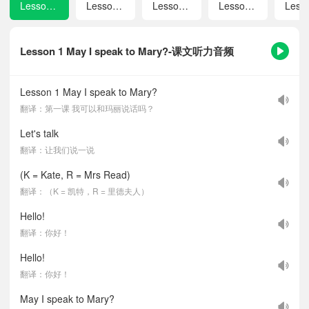
Lesson 1 May I speak to Mary?
Lesson 2 We mustn't cross the street now.
Lesson 3 How many pupils are there?
Lesson 4 Where do you live?
Lesson 1 May I speak to Mary?-课文听力音频
Lesson 1 May I speak to Mary?
翻译：第一课 我可以和玛丽说话吗？
Let's talk
翻译：让我们说一说
(K = Kate, R = Mrs Read)
翻译：（K = 凯特，R = 里德夫人）
Hello!
翻译：你好！
Hello!
翻译：你好！
May I speak to Mary?