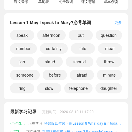
课文音频
单词表
句子跟读
课文背诵
课本点读
Lesson 1 May I speak to Mary?必背单词
更多
speak
afternoon
put
question
number
certainly
into
meat
job
stand
should
throw
someone
before
afraid
minute
ring
slow
telephone
daughter
小宝808306
正在学习
科普版四年级上册Lesson 5 What do you do?课文朗读
小宝785000
正在学习
科普版六年级下册Lesson 4 Where do you live?课文朗读
最新学习记录
更新时间：2026-08-10 11:17:20
小宝538893
正在学习
科普版四年级上册Lesson 4 Where do you live?课文朗读
小宝131630
正在学习
科普版四年级下册Lesson 8 What day is it today?课文朗读
小宝295658
正在学习
科普版三年级上册Lesson 2 We mustn't cross the street now.课文朗读