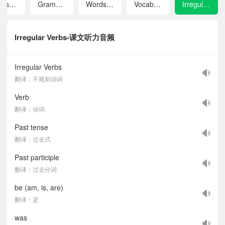
Tapescripts
Grammar
Words and Expressions in Each Unit
Vocabulary Index
Irregular Verbs
Irregular Verbs-课文听力音频
Irregular Verbs
翻译：不规则动词
Verb
翻译：动词
Past tense
翻译：过去式
Past participle
翻译：过去分词
be (am, is, are)
翻译：是
was