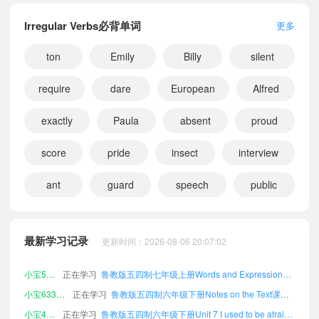
Irregular Verbs必背单词
更多
ton
Emily
Billy
silent
require
dare
European
Alfred
exactly
Paula
absent
proud
score
pride
insect
interview
ant
guard
speech
public
小宝591907
正在学习
鲁教版五四制九年级全一册Tapescripts课文朗读
小宝438423
正在学习
鲁教版五四制八年级上册Unit 6 Could you please tell me where the restrooms are?课文朗读
小宝413987
正在学习
鲁教版五四制六年级下册Unit 6 Could you please tell me where the restrooms are?课文朗读
最新学习记录
更新时间：2026-08-06 20:07:02
小宝494250
正在学习
鲁教版五四制九年级全一册Unit 4 How can we become good learners?课文朗读
小宝576173
正在学习
鲁教版五四制七年级上册Words and Expressions in Each Unit课文朗读
小宝633704
正在学习
鲁教版五四制六年级下册Notes on the Text课文朗读
小宝442579
正在学习
鲁教版五四制六年级下册Unit 7 I used to be afraid of the dark.课文朗读