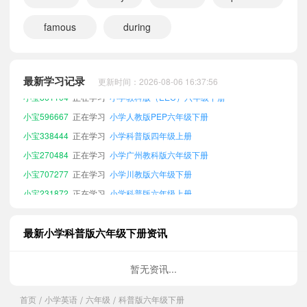
famous
during
小宝921056
正在学习
小学科普版三年级下册
小宝241150
正在学习
小学闽教版六年级下册
最新学习记录
更新时间：2026-08-06 16:37:56
小宝861104
正在学习
小学教科版（EEC）六年级下册
小宝596667
正在学习
小学人教版PEP六年级下册
小宝338444
正在学习
小学科普版四年级上册
小宝270484
正在学习
小学广州教科版六年级下册
小宝707277
正在学习
小学川教版六年级下册
小宝231872
正在学习
小学科普版六年级上册
小宝888795
正在学习
小学沪教版（三起）六年级下册
小宝674796
正在学习
小学外研版三起六年级下册
最新小学科普版六年级下册资讯
小宝385532
正在学习
小学沪教版（深圳）六年级下册
小宝968850
正在学习
小学新概念青少版3B
暂无资讯...
小宝384167
正在学习
小学湘少版六年级下册
首页
小学英语
六年级
科普版六年级下册
/
/
/
小宝428435
正在学习
小学北京版六年级下册