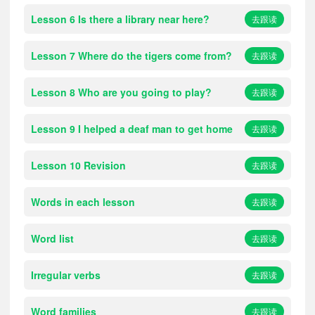
Lesson 6 Is there a library near here?
去跟读
Lesson 7 Where do the tigers come from?
去跟读
Lesson 8 Who are you going to play?
去跟读
Lesson 9 I helped a deaf man to get home
去跟读
Lesson 10 Revision
去跟读
Words in each lesson
去跟读
Word list
去跟读
Irregular verbs
去跟读
Word families
去跟读