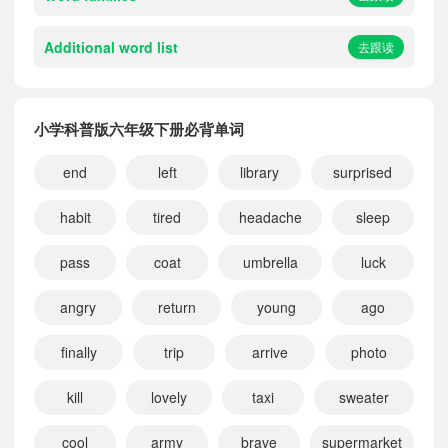
Additional word list
去跟读
小学科普版六年级下册必背单词
end
left
library
surprised
habit
tired
headache
sleep
pass
coat
umbrella
luck
angry
return
young
ago
finally
trip
arrive
photo
kill
lovely
taxi
sweater
cool
army
brave
supermarket