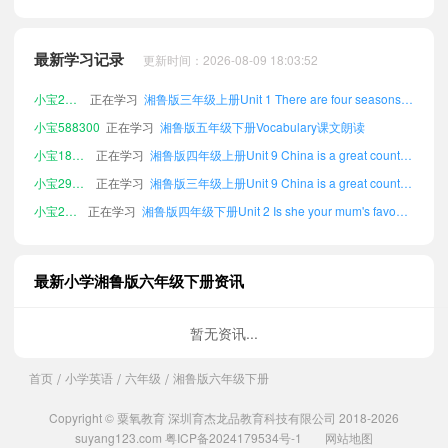
小宝937340
正在学习
湘鲁版三年级上册Unit 8 We will be in a junior middle school.课文朗读
小宝636615
正在学习
湘鲁版三年级上册Unit 6 I danced on Children's Day last year.课文朗读
最新学习记录
更新时间：2026-08-09 18:03:52
小宝238878
正在学习
湘鲁版三年级上册Unit 1 There are four seasons in a year.课文朗读
小宝588300
正在学习
湘鲁版五年级下册Vocabulary课文朗读
小宝189638
正在学习
湘鲁版四年级上册Unit 9 China is a great country!课文朗读
小宝299245
正在学习
湘鲁版三年级上册Unit 9 China is a great country!课文朗读
小宝243119
正在学习
湘鲁版四年级下册Unit 2 Is she your mum's favourite singer?课文朗读
小宝548963
正在学习
湘鲁版三年级上册Unit 10 Goodbye to all our friends.课文朗读
小宝769320
正在学习
湘鲁版五年级下册Unit 3 Who was she?课文朗读
小宝517606
正在学习
湘鲁版三年级上册Appendices课文朗读
最新小学湘鲁版六年级下册资讯
小宝373155
正在学习
湘鲁版五年级上册Unit 9 China is a great country!课文朗读
小宝767305
正在学习
湘鲁版五年级上册Review 1课文朗读
暂无资讯...
小宝659605
正在学习
湘鲁版四年级下册Fun Time课文朗读
首页
小学英语
六年级
湘鲁版六年级下册
/
/
/
小宝174461
正在学习
湘鲁版五年级下册Words and Expressions in Each Unit课文朗读
小宝676560
正在学习
湘鲁版六年级上册Unit 3 Who was she?课文朗读
Copyright © 粟氧教育 深圳育杰龙品教育科技有限公司 2018-2026
suyang123.com
粤ICP备2024179534号-1
网站地图
小宝989084
正在学习
湘鲁版三年级下册Unit 9 China is a great country!课文朗读