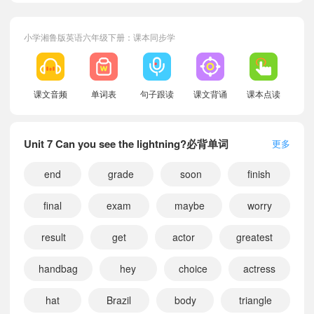
小学湘鲁版英语六年级下册：课本同步学
课文音频
单词表
句子跟读
课文背诵
课本点读
Unit 7 Can you see the lightning?必背单词
更多
end
grade
soon
finish
final
exam
maybe
worry
result
get
actor
greatest
handbag
hey
choice
actress
小宝348927
正在学习
湘鲁版四年级上册Unit 4 We went on a science field trip.课文朗读
hat
Brazil
body
triangle
小宝586216
正在学习
湘鲁版六年级上册Unit 6 I danced on Children's Day last year.课文朗读