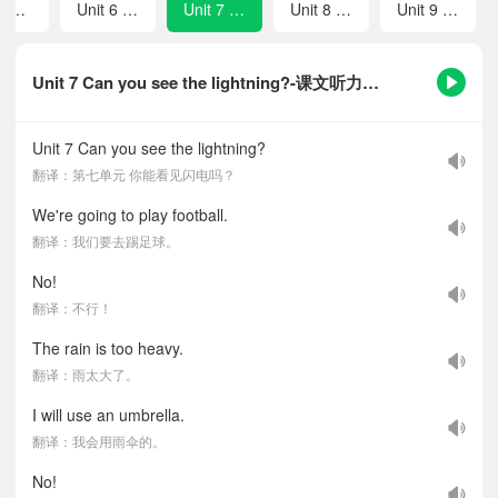
Review 1
Unit 6 I danced on Children's Day last year.
Unit 7 Can you see the lightning?
Unit 8 We will be in a junior middle school.
Unit 9 China is a great country!
Unit 7 Can you see the lightning?-课文听力音频
Unit 7 Can you see the lightning?
翻译：第七单元 你能看见闪电吗？
We're going to play football.
翻译：我们要去踢足球。
No!
翻译：不行！
The rain is too heavy.
翻译：雨太大了。
I will use an umbrella.
翻译：我会用雨伞的。
No!