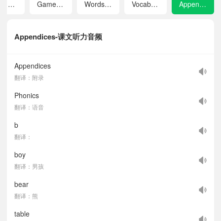
Story Time
Game Time
Words and Expressions in Each Unit
Vocabulary
Appendices
Appendices-课文听力音频
Appendices
翻译：附录
Phonics
翻译：语音
b
翻译：
boy
翻译：男孩
bear
翻译：熊
table