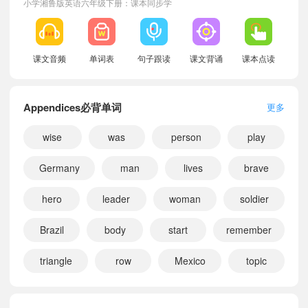
小学湘鲁版英语六年级下册：课本同步学
课文音频
单词表
句子跟读
课文背诵
课本点读
Appendices必背单词
更多
wise
was
person
play
Germany
man
lives
brave
hero
leader
woman
soldier
Brazil
body
start
remember
小宝991090
正在学习
湘鲁版五年级下册Game Time课文朗读
triangle
row
Mexico
topic
小宝255417
正在学习
湘鲁版三年级下册Review 1课文朗读
小宝548947
正在学习
湘鲁版四年级下册Unit 6 I danced on Children's Day last year.课文朗读
小宝935769
正在学习
湘鲁版五年级上册Game Time课文朗读